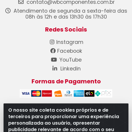
contato@wbcomponentes.com.br
Atendimento de segunda a sexta-feira das
08h às 12h e das 13h30 às 17h30
Redes Sociais
Instagram
Facebook
YouTube
Linkedin
Formas de Pagamento
O nosso site coleta cookies próprios e de
terceiros para proporcionar uma experiência
WB Componentes Automotivos LTDA - CNPJ
personalizada ao usuário, apresentar
08.528.393/0001-12 - Rua do Níquel, 667 - Parque
publicidade relevante de acordo com o seu
Oeste Industrial, Goiânia/GO - CEP 74375-660