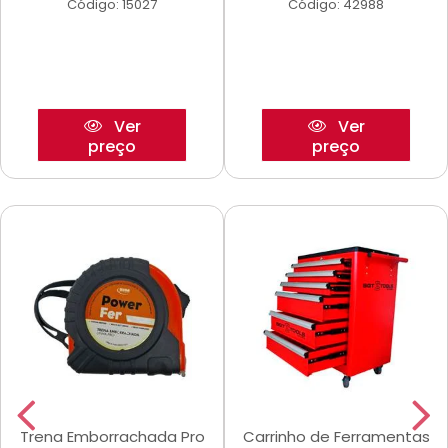
Código: 15027
Código: 42988
Ver
Ver
preço
preço
Trena Emborrachada Pro
Carrinho de Ferramentas