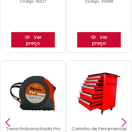
Código: 15027
Código: 42988
Ver
Ver
preço
preço
Trena Emborrachada Pro
Carrinho de Ferramentas