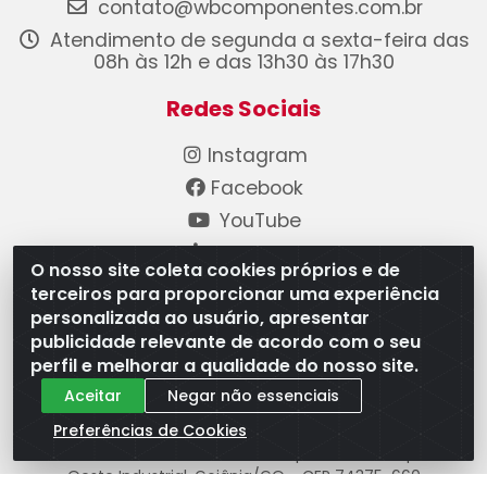
contato@wbcomponentes.com.br
Atendimento de segunda a sexta-feira das
08h às 12h e das 13h30 às 17h30
Redes Sociais
Instagram
Facebook
YouTube
Linkedin
O nosso site coleta cookies próprios e de
terceiros para proporcionar uma experiência
Formas de Pagamento
personalizada ao usuário, apresentar
publicidade relevante de acordo com o seu
perfil e melhorar a qualidade do nosso site.
Aceitar
Negar não essenciais
Preferências de Cookies
WB Componentes Automotivos LTDA - CNPJ
08.528.393/0001-12 - Rua do Níquel, 667 - Parque
Oeste Industrial, Goiânia/GO - CEP 74375-660