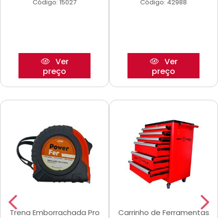
Código: 15027
Código: 42988
Ver
Ver
preço
preço
Trena Emborrachada Pro
Carrinho de Ferramentas