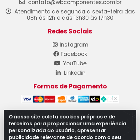
contato@wbcomponentes.com.br
Atendimento de segunda a sexta-feira das
08h às 12h e das 13h30 às 17h30
Redes Sociais
Instagram
Facebook
YouTube
Linkedin
Formas de Pagamento
O nosso site coleta cookies próprios e de
terceiros para proporcionar uma experiência
WB Componentes Automotivos LTDA - CNPJ
personalizada ao usuário, apresentar
08.528.393/0001-12 - Rua do Níquel, 667 - Parque
publicidade relevante de acordo com o seu
Oeste Industrial, Goiânia/GO - CEP 74375-660