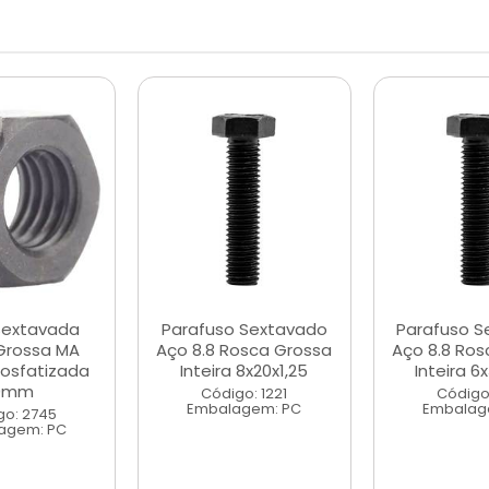
Sextavada
Parafuso Sextavado
Parafuso S
Grossa MA
Aço 8.8 Rosca Grossa
Aço 8.8 Ros
Fosfatizada
Inteira 8x20x1,25
Inteira 6
0mm
Código: 1221
Código:
Embalagem: PC
Embalag
go: 2745
agem: PC