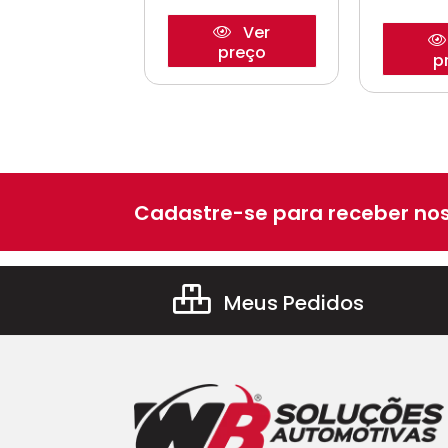
Ver
Ver
preço
preço
p
Cadastre-se para receber nos
Meus Pedidos