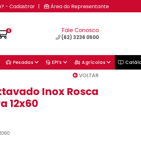
|
e? - Cadastrar
Área do Representante
Fale Conosco
0
(62) 3236 0500
Pesadas
EPI's
Agrícolas
Catál
VOLTAR
xtavado Inox Rosca
ra 12x60
12060