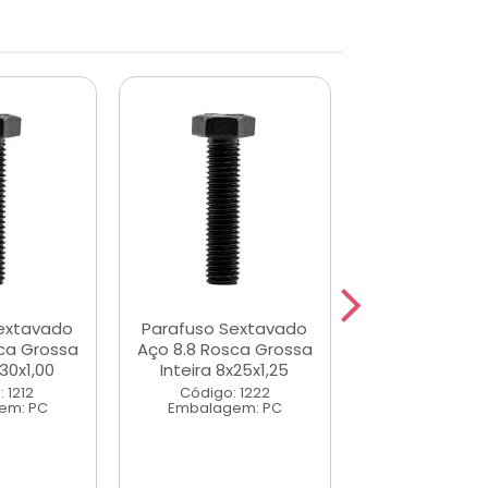
extavado
Parafuso Sextavado
Porca Sext
ca Grossa
Aço 8.8 Rosca Grossa
Rosca Gross
x30x1,00
Inteira 8x25x1,25
Ferro 5.8 Zin
 1212
Código: 1222
Código: 2
em: PC
Embalagem: PC
Embalagem