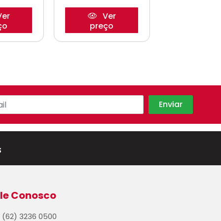
er
Ver
Ve
ço
preço
preço
s
le Conosco
(62) 3236 0500