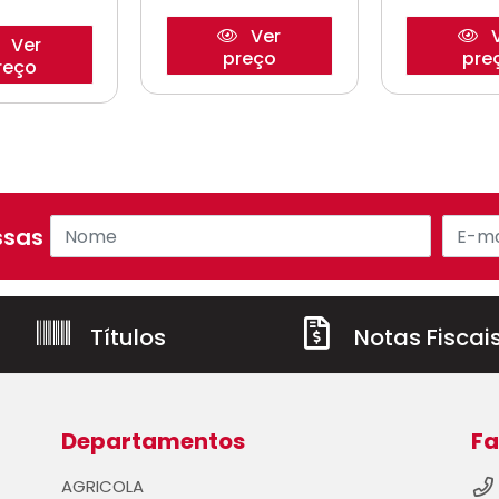
Ver
V
Ver
preço
pre
reço
sas ofertas!
Títulos
Notas Fiscai
Departamentos
Fa
AGRICOLA