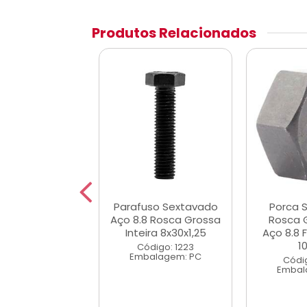
Produtos Relacionados
a Sextavada
Parafuso Sextavado
Porca 
a Grossa UNC
Aço 8.8 Rosca Grossa
Rosca 
5.8 Zincada1/2
Inteira 8x30x1,25
Aço 8.8 
1
digo: 2690
Código: 1223
alagem: PC
Embalagem: PC
Códi
Embal