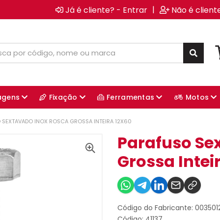
|
Já é cliente? - Entrar
Não é client
agens
Fixação
Ferramentas
Motos
 SEXTAVADO INOX ROSCA GROSSA INTEIRA 12X60
Parafuso Se
Grossa Intei
Código do Fabricante: 00350
Código: 41137