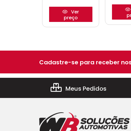
Ver
Ver
preço
p
preço
Cadastre-se para receber nos
Meus Pedidos