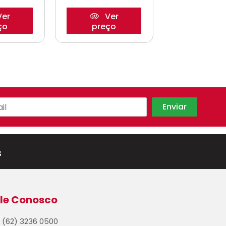
er
Ver
Ve
ço
preço
preço
s
le Conosco
(62) 3236 0500