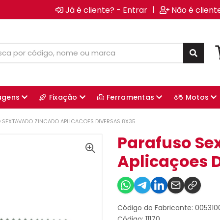
|
Já é cliente? - Entrar
Não é client
agens
Fixação
Ferramentas
Motos
 SEXTAVADO ZINCADO APLICACOES DIVERSAS 8X35
Parafuso Se
Aplicaçoes 
Código do Fabricante: 00531
Código: 11170