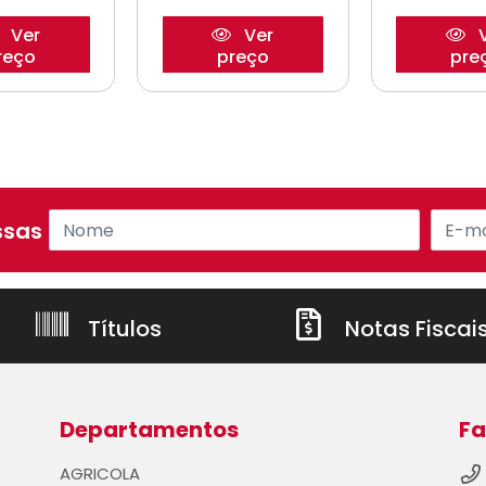
Ver
Ver
V
reço
preço
pre
sas ofertas!
Títulos
Notas Fiscai
Departamentos
Fa
AGRICOLA