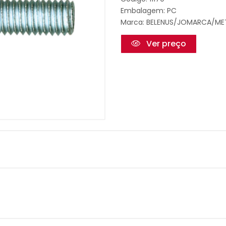
Embalagem: PC
Marca:
BELENUS/JOMARCA/ME
Ver preço