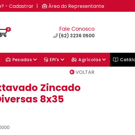
|
e? - Cadastrar
Área do Representante
Fale Conosco
0
(62) 3236 0500
Pesadas
EPI's
Agrícolas
Catál
VOLTAR
xtavado Zincado
Diversas 8x35
00000