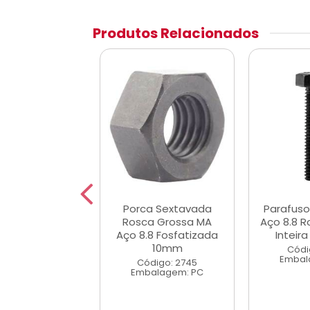
Produtos Relacionados
a Sextavada
Porca Sextavada
Parafus
a Grossa UNC
Rosca Grossa MA
Aço 8.8 
5.8 Zincada1/2
Aço 8.8 Fosfatizada
Inteira
10mm
digo: 2690
Códi
alagem: PC
Embal
Código: 2745
Embalagem: PC