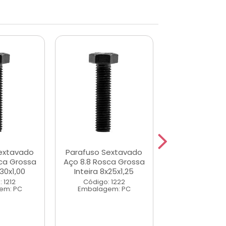
extavado
Parafuso Sextavado
Porca Sext
ca Grossa
Aço 8.8 Rosca Grossa
Rosca Gross
x30x1,00
Inteira 8x25x1,25
Ferro 5.8 Zin
 1212
Código: 1222
Código: 2
em: PC
Embalagem: PC
Embalagem