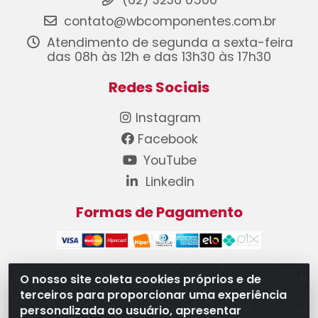
(62) 3236 0500
contato@wbcomponentes.com.br
Atendimento de segunda a sexta-feira
das 08h às 12h e das 13h30 às 17h30
Redes Sociais
Instagram
Facebook
YouTube
Linkedin
Formas de Pagamento
O nosso site coleta cookies próprios e de
terceiros para proporcionar uma experiência
WB Componentes Automotivos LTDA - CNPJ
personalizada ao usuário, apresentar
08.528.393/0001-12 - Rua do Níquel, 667 - Parque