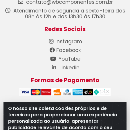
contato@wbcomponentes.com.br
Atendimento de segunda a sexta-feira das
08h às 12h e das 13h30 às 17h30
Redes Sociais
Instagram
Facebook
YouTube
Linkedin
Formas de Pagamento
O nosso site coleta cookies próprios e de
terceiros para proporcionar uma experiência
WB Componentes Automotivos LTDA - CNPJ
personalizada ao usuário, apresentar
08.528.393/0001-12 - Rua do Níquel, 667 - Parque
publicidade relevante de acordo com o seu
Oeste Industrial, Goiânia/GO - CEP 74375-660