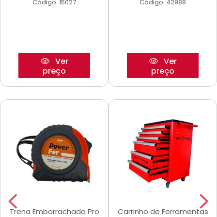
Código: 15027
Código: 42988
Ver
Ver
preço
preço
Trena Emborrachada Pro
Carrinho de Ferramentas