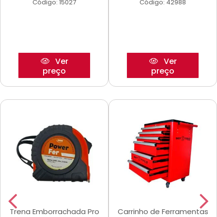
Código: 15027
Código: 42988
Ver
Ver
preço
preço
Trena Emborrachada Pro
Carrinho de Ferramentas