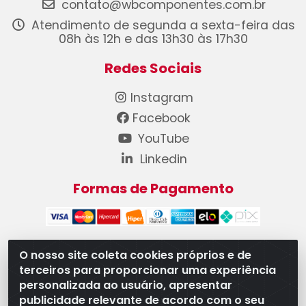
contato@wbcomponentes.com.br
Atendimento de segunda a sexta-feira das
08h às 12h e das 13h30 às 17h30
Redes Sociais
Instagram
Facebook
YouTube
Linkedin
Formas de Pagamento
O nosso site coleta cookies próprios e de
terceiros para proporcionar uma experiência
WB Componentes Automotivos LTDA - CNPJ
personalizada ao usuário, apresentar
08.528.393/0001-12 - Rua do Níquel, 667 - Parque
publicidade relevante de acordo com o seu
Oeste Industrial, Goiânia/GO - CEP 74375-660