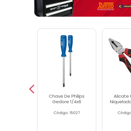
 Magnetica
Chave De Philips
Alicate 
ngular
Gedore 1/4x6
Niquelad
o: 56779
Código: 15027
Código