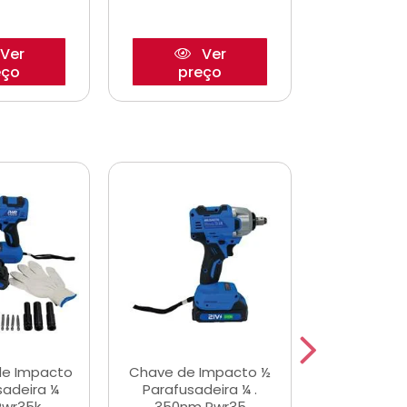
Ver
Ver
eço
preço
pre
de Impacto
Chave de Impacto ½
Jogo de C
sadeira ¼
Parafusadeira ¼ .
Fenda 
Pwr35k
350nm Pwr35
S3800