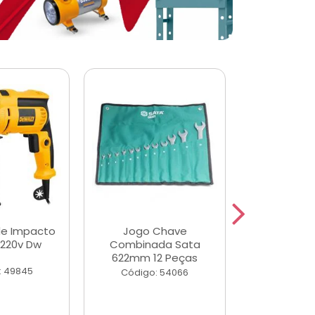
de Impacto
Jogo Chave
Jogo de Ch
 220v Dw
Combinada Sata
Longas e 
622mm 12 Peças
Peças
: 49845
Código: 54066
Código: