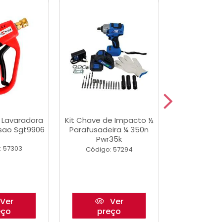
a Lavaradora
Kit Chave de Impacto ½
Adesivo Epox
ssao Sgt9906
Parafusadeira ¼ 350n
Transp.
Pwr35k
: 57303
Código:
Código: 57294
Ver
Ver
eço
preço
pre