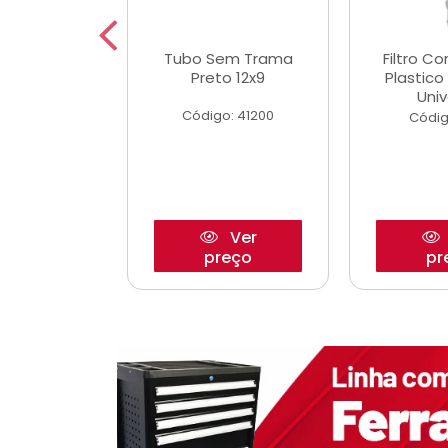
dro Roda
Tubo Sem Trama
Filtro C
,63mm
Preto 12x9
Plastic
o/Strada
Univ
Código: 41200
o: 27880
Códig
Ver
Ver
reço
preço
pr