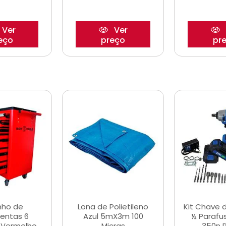
Ver
Ver
eço
preço
pr
nho de
Lona de Polietileno
Kit Chave 
entas 6
Azul 5mX3m 100
½ Parafu
 Vermelho
Micras
350n 