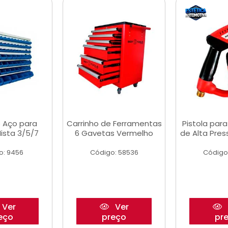
 Aço para
Carrinho de Ferramentas
Pistola par
ista 3/5/7
6 Gavetas Vermelho
de Alta Pre
o: 9456
Código: 58536
Código
Ver
Ver
eço
preço
pr