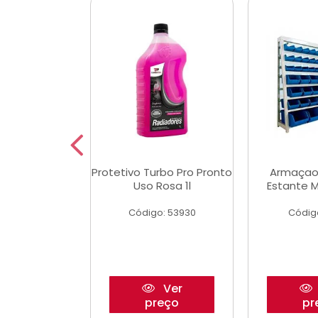
Multimec X3
Protetivo Turbo Pro Pronto
Armaçao
Uso Rosa 1l
Estante M
o: 50273
Código: 53930
Códig
Ver
Ver
reço
preço
pr