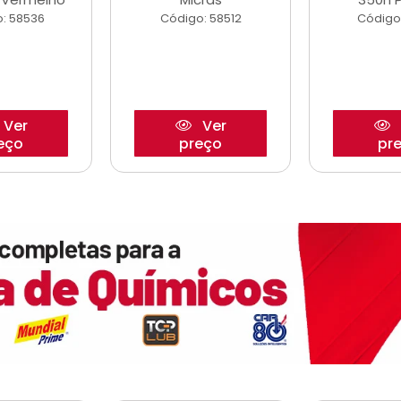
: 58536
Código: 58512
Código
Ver
Ver
eço
preço
pr