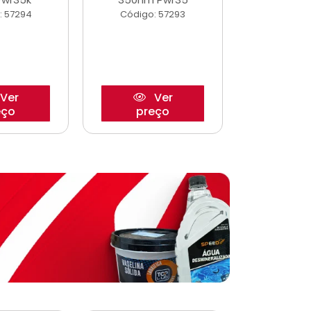
: 57294
Código: 57293
Código:
Ver
Ver
eço
preço
pre