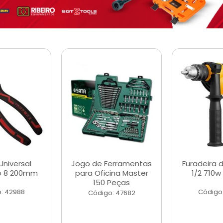
Universal
Jogo de Ferramentas
Furadeira 
o 8 200mm
para Oficina Master
1/2 710w
150 Peças
: 42988
Código
Código: 47682