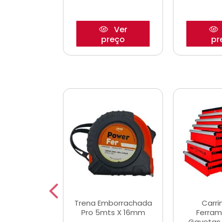
Ver
Ver
reço
preço
pr
De Corte
Trena Emborrachada
Carri
3/64x7/8
Pro 5mts X 16mm
Ferram
0x22,2mm
Gavetas