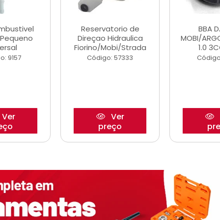
ombustivel
Reservatorio de
BBA 
o Pequeno
Direçao Hidraulica
MOBI/ARG
ersal
Fiorino/Mobi/Strada
1.0 3C
o: 9157
Código: 57333
Código
Ver
Ver
eço
preço
pr