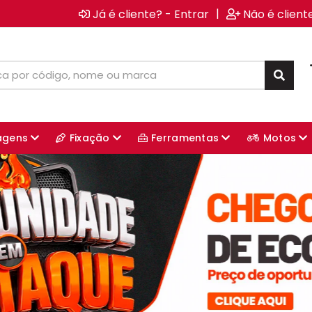
|
Já é cliente? - Entrar
Não é client
agens
Fixação
Ferramentas
Motos