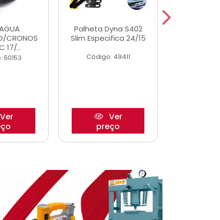
DAGUA
Palheta Dyna S402
Eixo P
O/CRONOS
Slim Especifica 24/15
Trambulad
C 17/..
05/
Código: 49411
: 50153
Código:
Ver
Ver
eço
preço
pre