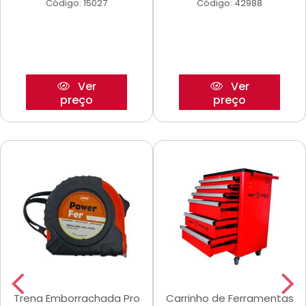
Código: 15027
Código: 42988
Ver
Ver
preço
preço
Trena Emborrachada Pro
Carrinho de Ferramentas