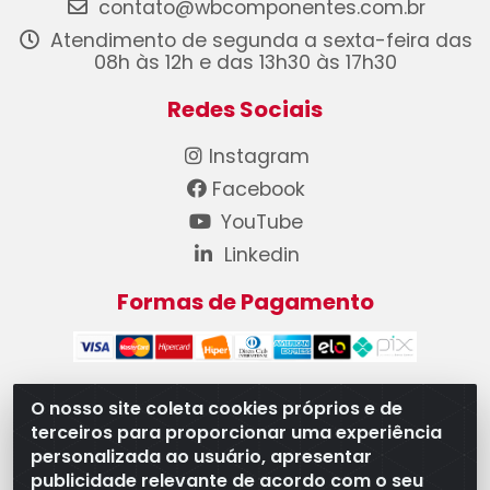
contato@wbcomponentes.com.br
Atendimento de segunda a sexta-feira das
08h às 12h e das 13h30 às 17h30
Redes Sociais
Instagram
Facebook
YouTube
Linkedin
Formas de Pagamento
O nosso site coleta cookies próprios e de
terceiros para proporcionar uma experiência
WB Componentes Automotivos LTDA - CNPJ
personalizada ao usuário, apresentar
08.528.393/0001-12 - Rua do Níquel, 667 - Parque
publicidade relevante de acordo com o seu
Oeste Industrial, Goiânia/GO - CEP 74375-660