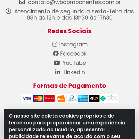
contato@wbcomponentes.com.br
Atendimento de segunda a sexta-feira das
08h às 12h e das 13h30 às 17h30
Redes Sociais
Instagram
Facebook
YouTube
Linkedin
Formas de Pagamento
O nosso site coleta cookies próprios e de
terceiros para proporcionar uma experiência
WB Componentes Automotivos LTDA - CNPJ
personalizada ao usuário, apresentar
08.528.393/0001-12 - Rua do Níquel, 667 - Parque
publicidade relevante de acordo com o seu
Oeste Industrial, Goiânia/GO - CEP 74375-660