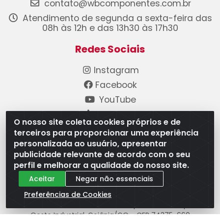
contato@wbcomponentes.com.br
Atendimento de segunda a sexta-feira das
08h às 12h e das 13h30 às 17h30
Redes Sociais
Instagram
Facebook
YouTube
Linkedin
O nosso site coleta cookies próprios e de
terceiros para proporcionar uma experiência
Formas de Pagamento
personalizada ao usuário, apresentar
publicidade relevante de acordo com o seu
perfil e melhorar a qualidade do nosso site.
Aceitar
Negar não essenciais
Preferências de Cookies
WB Componentes Automotivos LTDA - CNPJ
08.528.393/0001-12 - Rua do Níquel, 667 - Parque
Oeste Industrial, Goiânia/GO - CEP 74375-660