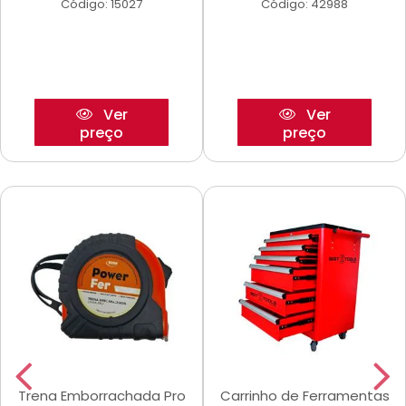
Código: 15027
Código: 42988
Ver
Ver
preço
preço
Trena Emborrachada Pro
Carrinho de Ferramentas