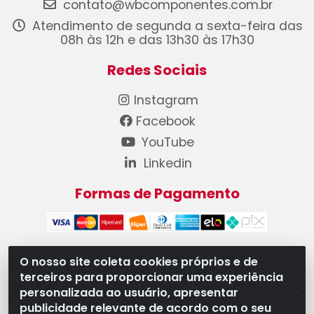
contato@wbcomponentes.com.br
Atendimento de segunda a sexta-feira das
08h às 12h e das 13h30 às 17h30
Redes Sociais
Instagram
Facebook
YouTube
Linkedin
Formas de Pagamento
O nosso site coleta cookies próprios e de
terceiros para proporcionar uma experiência
WB Componentes Automotivos LTDA - CNPJ
personalizada ao usuário, apresentar
08.528.393/0001-12 - Rua do Níquel, 667 - Parque
publicidade relevante de acordo com o seu
Oeste Industrial, Goiânia/GO - CEP 74375-660