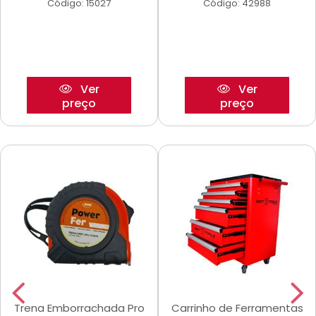
Código: 15027
Código: 42988
Ver
Ver
preço
preço
Trena Emborrachada Pro
Carrinho de Ferramentas