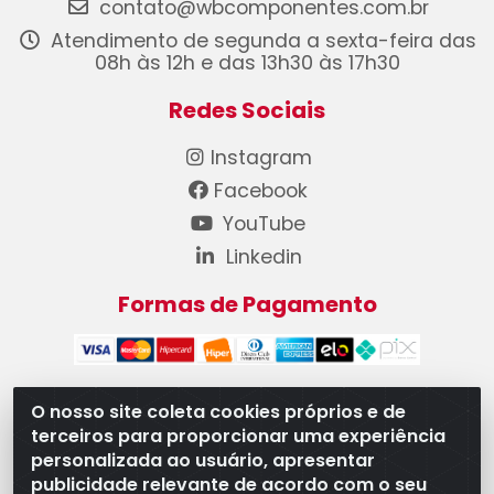
contato@wbcomponentes.com.br
Atendimento de segunda a sexta-feira das
08h às 12h e das 13h30 às 17h30
Redes Sociais
Instagram
Facebook
YouTube
Linkedin
Formas de Pagamento
O nosso site coleta cookies próprios e de
terceiros para proporcionar uma experiência
WB Componentes Automotivos LTDA - CNPJ
personalizada ao usuário, apresentar
08.528.393/0001-12 - Rua do Níquel, 667 - Parque
publicidade relevante de acordo com o seu
Oeste Industrial, Goiânia/GO - CEP 74375-660