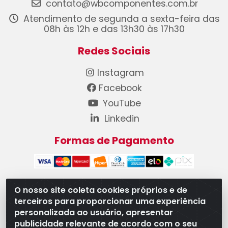
contato@wbcomponentes.com.br
Atendimento de segunda a sexta-feira das
08h às 12h e das 13h30 às 17h30
Redes Sociais
Instagram
Facebook
YouTube
Linkedin
Formas de Pagamento
O nosso site coleta cookies próprios e de
terceiros para proporcionar uma experiência
WB Componentes Automotivos LTDA - CNPJ
personalizada ao usuário, apresentar
08.528.393/0001-12 - Rua do Níquel, 667 - Parque
publicidade relevante de acordo com o seu
Oeste Industrial, Goiânia/GO - CEP 74375-660