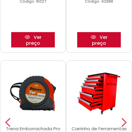
Código: 15027
Código: 42988
Ver
Ver
preço
preço
Trena Emborrachada Pro
Carrinho de Ferramentas