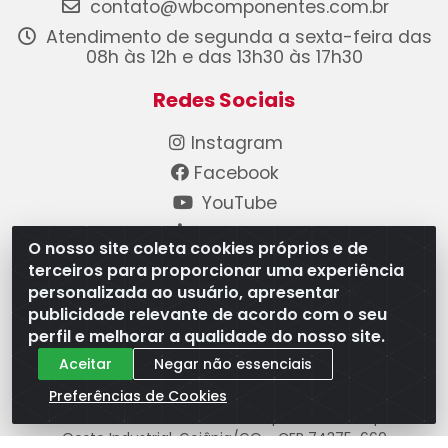
contato@wbcomponentes.com.br
Atendimento de segunda a sexta-feira das
08h às 12h e das 13h30 às 17h30
Redes Sociais
Instagram
Facebook
YouTube
Linkedin
O nosso site coleta cookies próprios e de
terceiros para proporcionar uma experiência
Formas de Pagamento
personalizada ao usuário, apresentar
publicidade relevante de acordo com o seu
perfil e melhorar a qualidade do nosso site.
Aceitar
Negar não essenciais
Preferências de Cookies
WB Componentes Automotivos LTDA - CNPJ
08.528.393/0001-12 - Rua do Níquel, 667 - Parque
Oeste Industrial, Goiânia/GO - CEP 74375-660