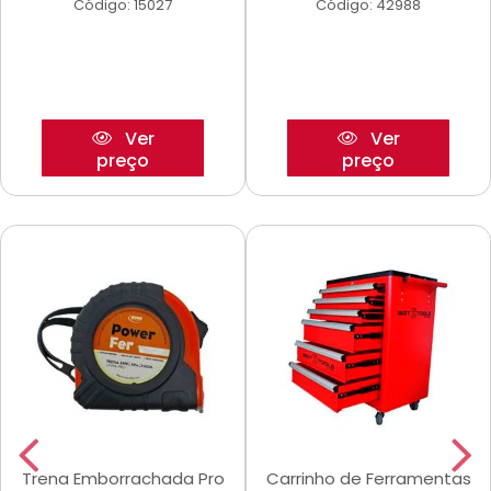
Código: 15027
Código: 42988
Ver
Ver
preço
preço
Trena Emborrachada Pro
Carrinho de Ferramentas