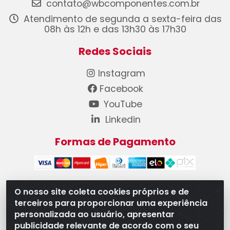
contato@wbcomponentes.com.br
Atendimento de segunda a sexta-feira das
08h às 12h e das 13h30 às 17h30
Redes Sociais
Instagram
Facebook
YouTube
Linkedin
Formas de Pagamento
O nosso site coleta cookies próprios e de
terceiros para proporcionar uma experiência
WB Componentes Automotivos LTDA - CNPJ
personalizada ao usuário, apresentar
08.528.393/0001-12 - Rua do Níquel, 667 - Parque
publicidade relevante de acordo com o seu
Oeste Industrial, Goiânia/GO - CEP 74375-660