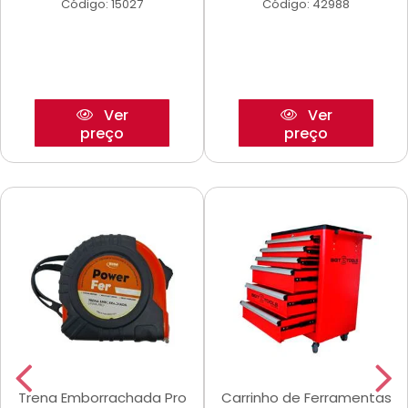
Código: 15027
Código: 42988
Ver
Ver
preço
preço
Trena Emborrachada Pro
Carrinho de Ferramentas