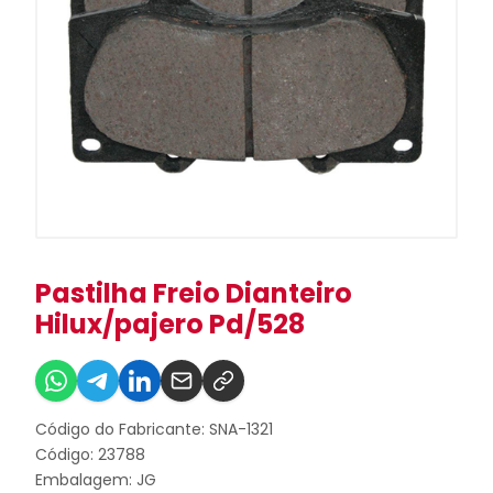
Pastilha Freio Dianteiro
Hilux/pajero Pd/528
Código do Fabricante: SNA-1321
Código: 23788
Embalagem: JG