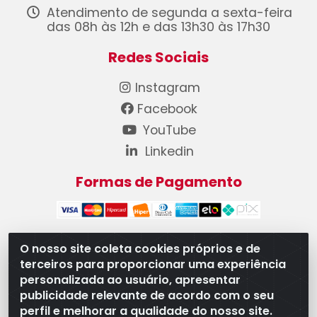
Atendimento de segunda a sexta-feira
das 08h às 12h e das 13h30 às 17h30
Redes Sociais
Instagram
Facebook
YouTube
Linkedin
Formas de Pagamento
O nosso site coleta cookies próprios e de
terceiros para proporcionar uma experiência
WB Componentes Automotivos LTDA - CNPJ
personalizada ao usuário, apresentar
08.528.393/0001-12 - Rua do Níquel, 667 - Parque
publicidade relevante de acordo com o seu
Oeste Industrial, Goiânia/GO - CEP 74375-660
perfil e melhorar a qualidade do nosso site.