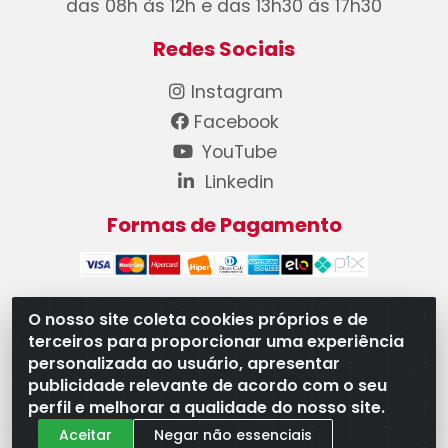
das 08h às 12h e das 13h30 às 17h30
Redes Sociais
Instagram
Facebook
YouTube
Linkedin
Formas de Pagamento
O nosso site coleta cookies próprios e de
terceiros para proporcionar uma experiência
WB Componentes Automotivos LTDA - CNPJ
personalizada ao usuário, apresentar
08.528.393/0001-12 - Rua do Níquel, 667 - Parque
publicidade relevante de acordo com o seu
Oeste Industrial, Goiânia/GO - CEP 74375-660
perfil e melhorar a qualidade do nosso site.
Aceitar
Negar não essenciais