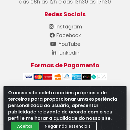
das 08h às 12h e das 13h30 às 17h30
Redes Sociais
Instagram
Facebook
YouTube
Linkedin
Formas de Pagamento
O nosso site coleta cookies próprios e de
terceiros para proporcionar uma experiência
WB Componentes Automotivos LTDA - CNPJ
personalizada ao usuário, apresentar
08.528.393/0001-12 - Rua do Níquel, 667 - Parque
publicidade relevante de acordo com o seu
Oeste Industrial, Goiânia/GO - CEP 74375-660
perfil e melhorar a qualidade do nosso site.
Aceitar
Negar não essenciais