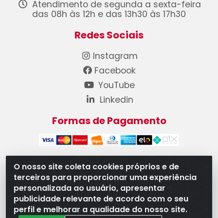
Atendimento de segunda a sexta-feira
das 08h às 12h e das 13h30 às 17h30
Redes Sociais
Instagram
Facebook
YouTube
Linkedin
Formas de Pagamento
O nosso site coleta cookies próprios e de
terceiros para proporcionar uma experiência
WB Componentes Automotivos LTDA - CNPJ
personalizada ao usuário, apresentar
08.528.393/0001-12 - Rua do Níquel, 667 - Parque
publicidade relevante de acordo com o seu
Oeste Industrial, Goiânia/GO - CEP 74375-660
perfil e melhorar a qualidade do nosso site.