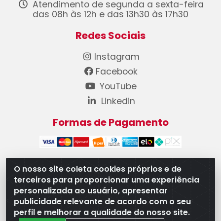
Atendimento de segunda a sexta-feira
das 08h às 12h e das 13h30 às 17h30
Redes Sociais
Instagram
Facebook
YouTube
Linkedin
Formas de Pagamento
O nosso site coleta cookies próprios e de
terceiros para proporcionar uma experiência
WB Componentes Automotivos LTDA - CNPJ
personalizada ao usuário, apresentar
08.528.393/0001-12 - Rua do Níquel, 667 - Parque
publicidade relevante de acordo com o seu
Oeste Industrial, Goiânia/GO - CEP 74375-660
perfil e melhorar a qualidade do nosso site.