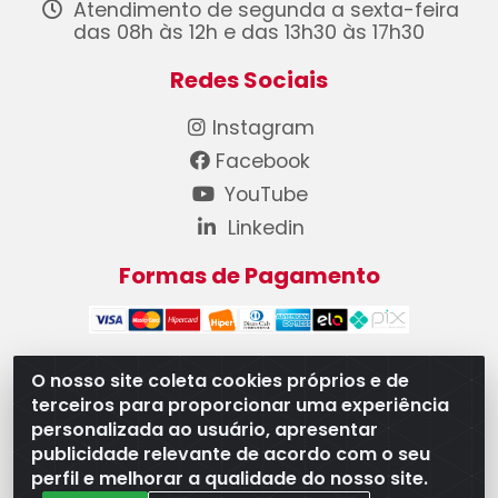
Atendimento de segunda a sexta-feira
das 08h às 12h e das 13h30 às 17h30
Redes Sociais
Instagram
Facebook
YouTube
Linkedin
Formas de Pagamento
O nosso site coleta cookies próprios e de
terceiros para proporcionar uma experiência
WB Componentes Automotivos LTDA - CNPJ
personalizada ao usuário, apresentar
08.528.393/0001-12 - Rua do Níquel, 667 - Parque
publicidade relevante de acordo com o seu
Oeste Industrial, Goiânia/GO - CEP 74375-660
perfil e melhorar a qualidade do nosso site.