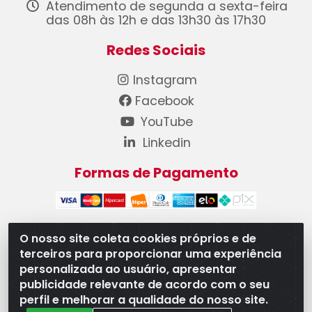
Atendimento de segunda a sexta-feira
das 08h às 12h e das 13h30 às 17h30
Redes Sociais
Instagram
Facebook
YouTube
Linkedin
Formas de Pagamento
O nosso site coleta cookies próprios e de
terceiros para proporcionar uma experiência
WB Componentes Automotivos LTDA - CNPJ
personalizada ao usuário, apresentar
08.528.393/0001-12 - Rua do Níquel, 667 - Parque
publicidade relevante de acordo com o seu
Oeste Industrial, Goiânia/GO - CEP 74375-660
perfil e melhorar a qualidade do nosso site.