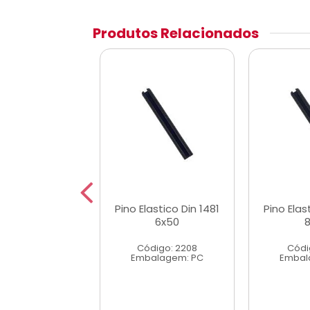
Produtos Relacionados
astico Din 1481
Pino Elastico Din 1481
Pino Elas
5x60
6x50
digo: 2197
Código: 2208
Códi
alagem: PC
Embalagem: PC
Embal