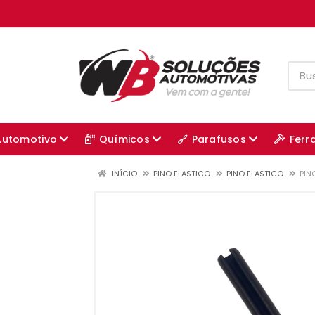
Automotivo
Químicos
Parafusos
Ferr
INÍCIO
PINO ELASTICO
PINO ELASTICO
PIN