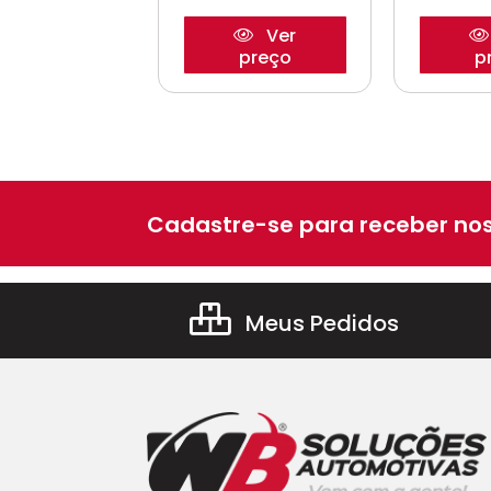
Ver
Ver
preço
preço
p
Cadastre-se para receber nos
Meus Pedidos