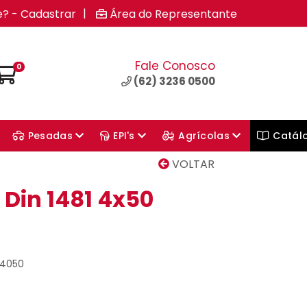
|
e? - Cadastrar
Área do Representante
Fale Conosco
0
(62) 3236 0500
Pesadas
EPI's
Agrícolas
Catál
VOLTAR
 Din 1481 4x50
04050