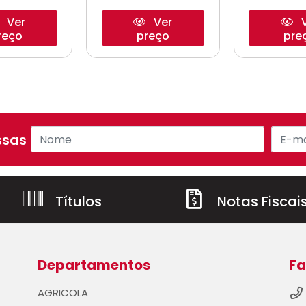
Ver
Ver
V
reço
preço
pre
sas ofertas!
Títulos
Notas Fiscai
Departamentos
Fa
AGRICOLA