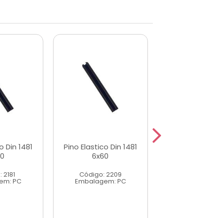
o Din 1481
Pino Elastico Din 1481
Pino Elastico 
40
6x60
5x60
 2181
Código: 2209
Código: 2
em: PC
Embalagem: PC
Embalagem