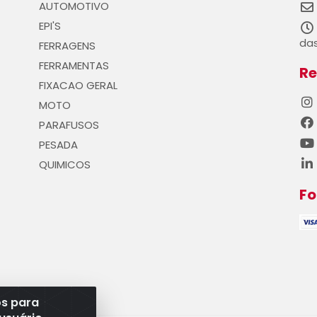
AUTOMOTIVO
EPI'S
das
FERRAGENS
FERRAMENTAS
Re
FIXACAO GERAL
MOTO
PARAFUSOS
PESADA
QUIMICOS
F
os para