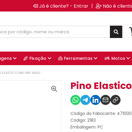
|
Já é cliente? - Entrar
Não é client
agens
Fixação
Ferramentas
Motos
O ELASTICO DIN 1481 4X50
Pino Elastico
Código do Fabricante: 47100
Código: 2183
Embalagem: PC