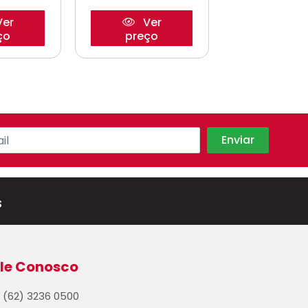
er
Ver
Ve
ço
preço
preço
s
le Conosco
(62) 3236 0500