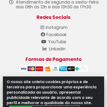
Atendimento de segunda a sexta-feira
das 08h às 12h e das 13h30 às 17h30
Redes Sociais
Instagram
Facebook
YouTube
Linkedin
Formas de Pagamento
O nosso site coleta cookies próprios e de
terceiros para proporcionar uma experiência
WB Componentes Automotivos LTDA - CNPJ
personalizada ao usuário, apresentar
08.528.393/0001-12 - Rua do Níquel, 667 - Parque
publicidade relevante de acordo com o seu
Oeste Industrial, Goiânia/GO - CEP 74375-660
perfil e melhorar a qualidade do nosso site.