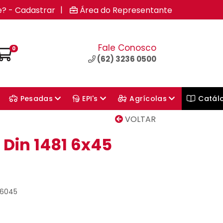
|
e? - Cadastrar
Área do Representante
Fale Conosco
0
(62) 3236 0500
Pesadas
EPI's
Agrícolas
Catál
VOLTAR
 Din 1481 6x45
06045