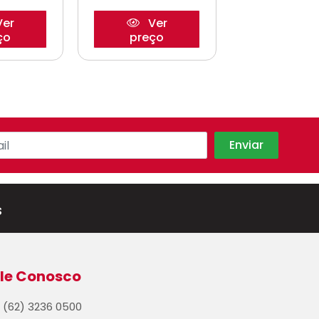
er
Ver
Ve
ço
preço
preço
s
le Conosco
(62) 3236 0500