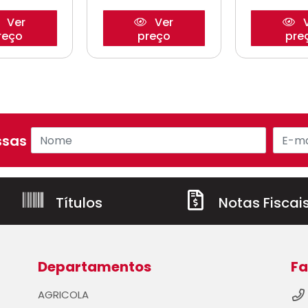
Ver
Ver
V
reço
preço
pre
sas ofertas!
Títulos
Notas Fiscai
Departamentos
Fa
AGRICOLA