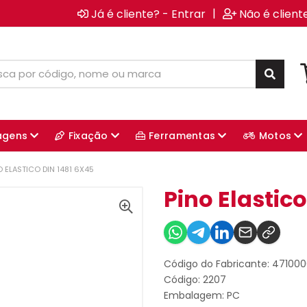
|
Já é cliente? - Entrar
Não é client
agens
Fixação
Ferramentas
Motos
O ELASTICO DIN 1481 6X45
Pino Elastico
Código do Fabricante: 47100
Código: 2207
Embalagem: PC