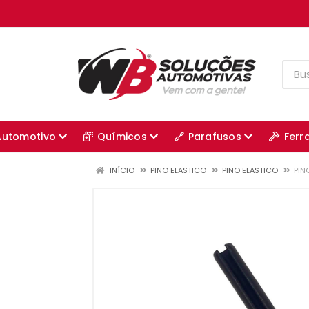
Automotivo
Químicos
Parafusos
Ferr
INÍCIO
PINO ELASTICO
PINO ELASTICO
PIN