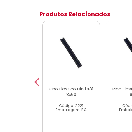
Produtos Relacionados
astico Din 1481
Pino Elastico Din 1481
Pino Elas
10x80
8x60
digo: 2242
Código: 2221
Códi
alagem: PC
Embalagem: PC
Embal