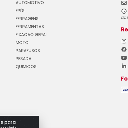
AUTOMOTIVO
EPI'S
das
FERRAGENS
FERRAMENTAS
Re
FIXACAO GERAL
MOTO
PARAFUSOS
PESADA
QUIMICOS
F
os para