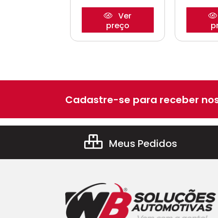
Ver
Ver
preço
preço
p
Cadastre-se para receber nos
Meus Pedidos