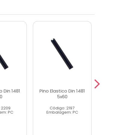
o Din 1481
Pino Elastico Din 1481
Pino Elastico 
0
5x60
10x80
 2209
Código: 2197
Código: 2
em: PC
Embalagem: PC
Embalagem