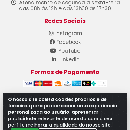
Atendimento de segunda a sexta-feira
das 08h às 12h e das 13h30 às 17h30
Redes Sociais
Instagram
Facebook
YouTube
Linkedin
Formas de Pagamento
O nosso site coleta cookies próprios e de
terceiros para proporcionar uma experiência
WB Componentes Automotivos LTDA - CNPJ
personalizada ao usuário, apresentar
08.528.393/0001-12 - Rua do Níquel, 667 - Parque
publicidade relevante de acordo com o seu
Oeste Industrial, Goiânia/GO - CEP 74375-660
perfil e melhorar a qualidade do nosso site.