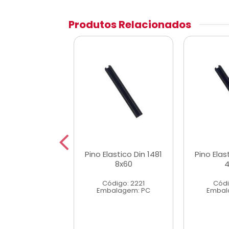
Produtos Relacionados
astico Din 1481
Pino Elastico Din 1481
Pino Elas
4x50
8x60
4
digo: 2183
Código: 2221
Códi
alagem: PC
Embalagem: PC
Embal