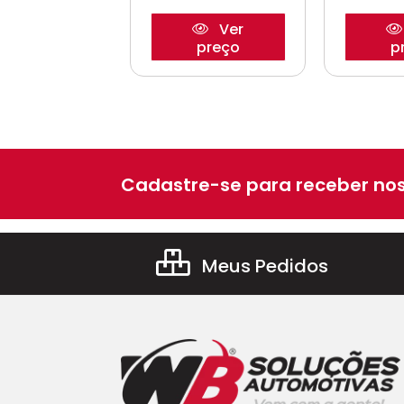
Ver
Ver
preço
preço
p
Cadastre-se para receber nos
Meus Pedidos