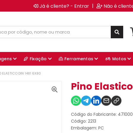
|
Já é cliente? - Entrar
Não é client
agens
Fixação
Ferramentas
Motos
O ELASTICO DIN 1481 6X80
Pino Elastico
Código do Fabricante: 47100
Código: 2213
Embalagem: PC