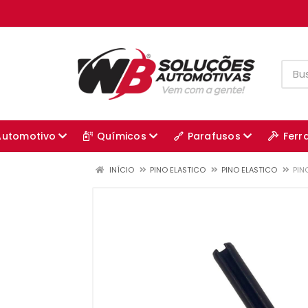
Automotivo
Químicos
Parafusos
Ferr
INÍCIO
PINO ELASTICO
PINO ELASTICO
PIN