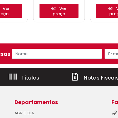
Ver
Ver
V
reço
preço
pre
sas ofertas!
Títulos
Notas Fiscai
Departamentos
Fa
AGRICOLA