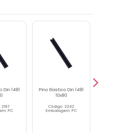
o Din 1481
Pino Elastico Din 1481
Pino Elastico 
0
10x80
4x50
 2197
Código: 2242
Código: 2
em: PC
Embalagem: PC
Embalagem