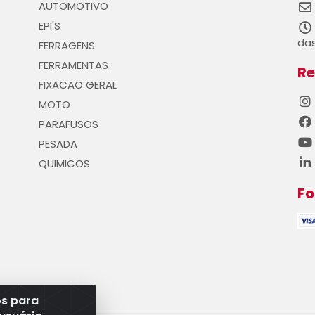
AUTOMOTIVO
EPI'S
das
FERRAGENS
FERRAMENTAS
Re
FIXACAO GERAL
MOTO
PARAFUSOS
PESADA
QUIMICOS
F
os para