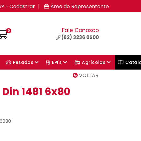
|
e? - Cadastrar
Área do Representante
Fale Conosco
0
(62) 3236 0500
Pesadas
EPI's
Agrícolas
Catál
VOLTAR
 Din 1481 6x80
06080