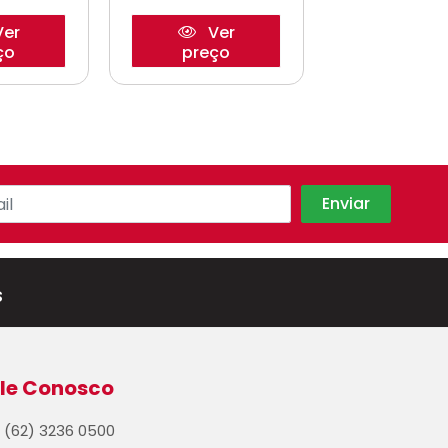
er
Ver
Ve
ço
preço
preço
s
le Conosco
(62) 3236 0500