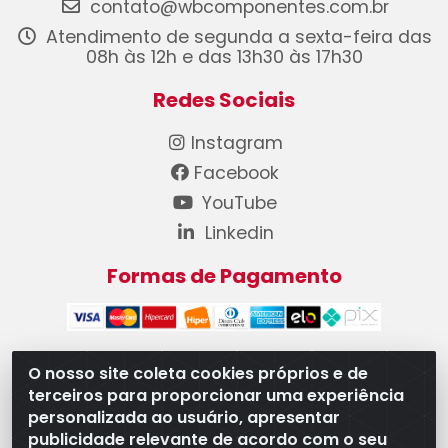
contato@wbcomponentes.com.br
Atendimento de segunda a sexta-feira das
08h às 12h e das 13h30 às 17h30
Redes Sociais
Instagram
Facebook
YouTube
Linkedin
Formas de Pagamento
O nosso site coleta cookies próprios e de
terceiros para proporcionar uma experiência
WB Componentes Automotivos LTDA - CNPJ
personalizada ao usuário, apresentar
08.528.393/0001-12 - Rua do Níquel, 667 - Parque
publicidade relevante de acordo com o seu
Oeste Industrial, Goiânia/GO - CEP 74375-660