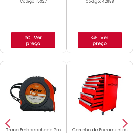
Código: 15027
Código: 42988
Ver
Ver
preço
preço
Trena Emborrachada Pro
Carrinho de Ferramentas