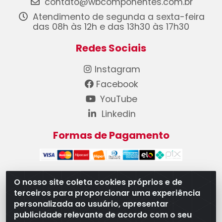
contato@wbcomponentes.com.br
Atendimento de segunda a sexta-feira
das 08h às 12h e das 13h30 às 17h30
Redes Sociais
Instagram
Facebook
YouTube
Linkedin
Formas de Pagamento
O nosso site coleta cookies próprios e de
terceiros para proporcionar uma experiência
WB Componentes Automotivos LTDA - CNPJ
personalizada ao usuário, apresentar
08.528.393/0001-12 - Rua do Níquel, 667 - Parque
publicidade relevante de acordo com o seu
Oeste Industrial, Goiânia/GO - CEP 74375-660