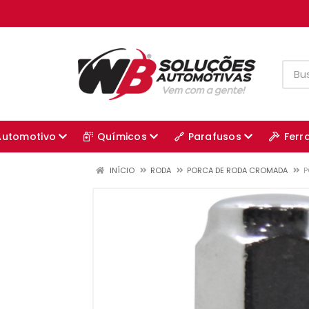
Automotivo
Químicos
Parafusos
Ferr
INÍCIO
RODA
PORCA DE RODA CROMADA
P