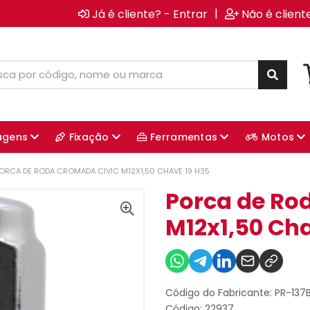
|
Já é cliente? - Entrar
Não é client
agens
Fixação
Ferramentas
Motos
ORCA DE RODA CROMADA CIVIC M12X1,50 CHAVE 19 H35
Porca de Ro
M12x1,50 Cha
Código do Fabricante: PR-137
Código: 22937