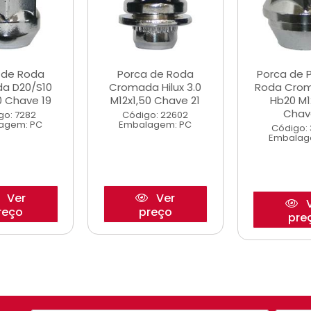
 de Roda
Porca de Roda
Porca de 
a D20/S10
Cromada Hilux 3.0
Roda Crom
0 Chave 19
M12x1,50 Chave 21
Hb20 M1
Chav
go: 7282
Código: 22602
agem: PC
Embalagem: PC
Código:
Embalag
Ver
Ver
V
reço
preço
pre