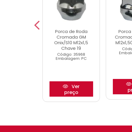
ca de Roda
Porca de Roda
Porca
da Hilux 2.8
Cromada GM
Cromad
,50 Chave 21
Onix/S10 M12x1,5
M12x1,5
Chave 19
digo: 9176
Códi
alagem: PC
Embal
Código: 35968
Embalagem: PC
Ver
Ver
preço
p
preço