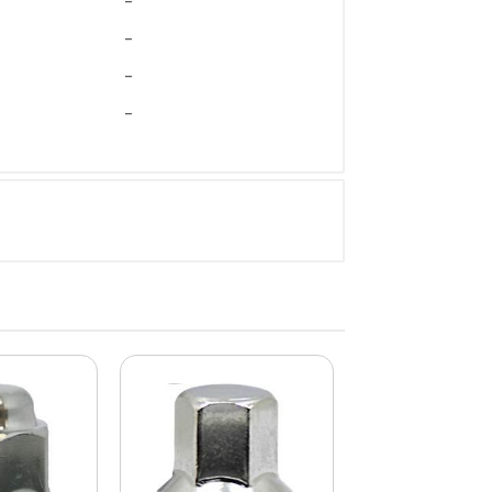
-
-
-
-