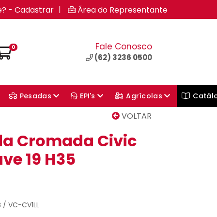
|
e? - Cadastrar
Área do Representante
Fale Conosco
0
(62) 3236 0500
Pesadas
EPI's
Agrícolas
Catál
VOLTAR
da Cromada Civic
ve 19 H35
B / VC-CV1LL