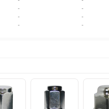
-
-
-
-
-
-
-
-