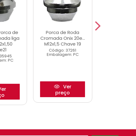
Porca de
Porca de Roda
Porca de 
ada liga
Cromada Onix 20e...
Cromada Hil
2x1,50
M12x1,5 Chave 19
M12x1,50 Ch
e21
Código: 37261
Código: 9
Embalagem: PC
Embalagem
 35945
em: PC
Ver
Ve
er
preço
preço
ço