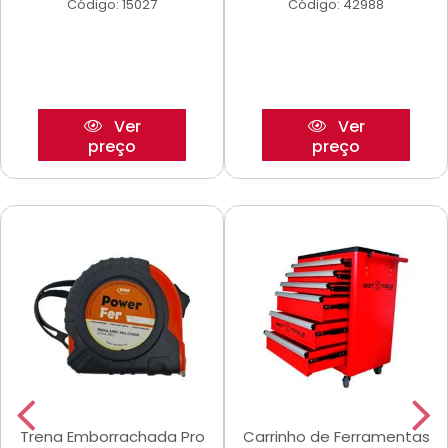
Código: 15027
Código: 42988
Ver
Ver
preço
preço
Trena Emborrachada Pro
Carrinho de Ferramentas