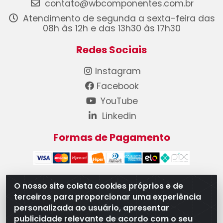
contato@wbcomponentes.com.br
Atendimento de segunda a sexta-feira das
08h às 12h e das 13h30 às 17h30
Redes Sociais
Instagram
Facebook
YouTube
Linkedin
Formas de Pagamento
O nosso site coleta cookies próprios e de
terceiros para proporcionar uma experiência
WB Componentes Automotivos LTDA - CNPJ
personalizada ao usuário, apresentar
08.528.393/0001-12 - Rua do Níquel, 667 - Parque
publicidade relevante de acordo com o seu
Oeste Industrial, Goiânia/GO - CEP 74375-660