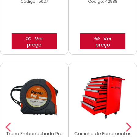
Código: 15027
Código: 42988
Ver
Ver
preço
preço
Trena Emborrachada Pro
Carrinho de Ferramentas