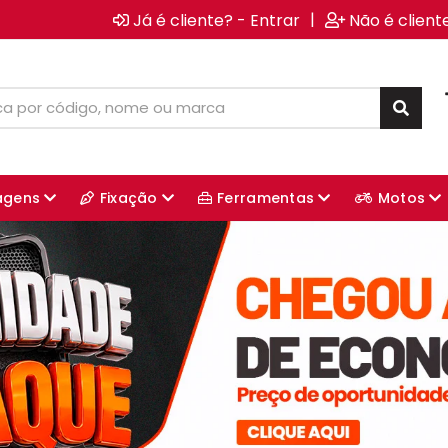
|
Já é cliente? - Entrar
Não é client
agens
Fixação
Ferramentas
Motos