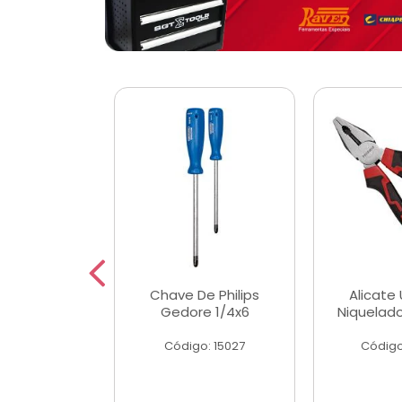
 Magnetica
Chave De Philips
Alicate 
ngular
Gedore 1/4x6
Niquelad
o: 56779
Código: 15027
Código