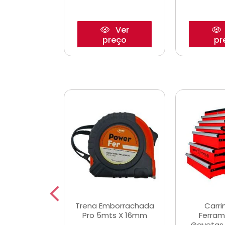
Ver
Ver
reço
preço
pr
De Corte
Trena Emborrachada
Carri
3/64x7/8
Pro 5mts X 16mm
Ferram
0x22,2mm
Gavetas