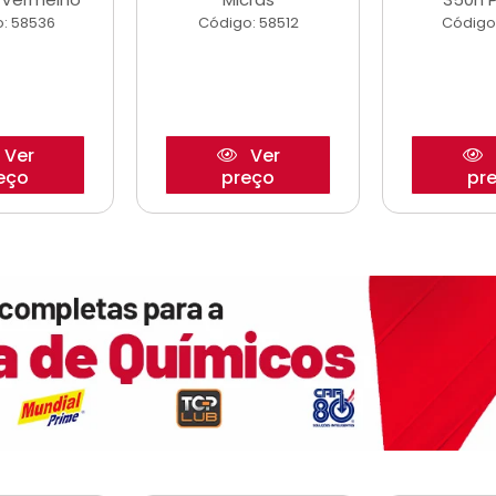
: 58536
Código: 58512
Código
Ver
Ver
eço
preço
pr