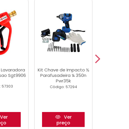
a Lavaradora
Kit Chave de Impacto ½
Adesivo Epox
ssao Sgt9906
Parafusadeira ¼ 350n
Transp.
Pwr35k
: 57303
Código:
Código: 57294
Ver
Ver
eço
preço
pre