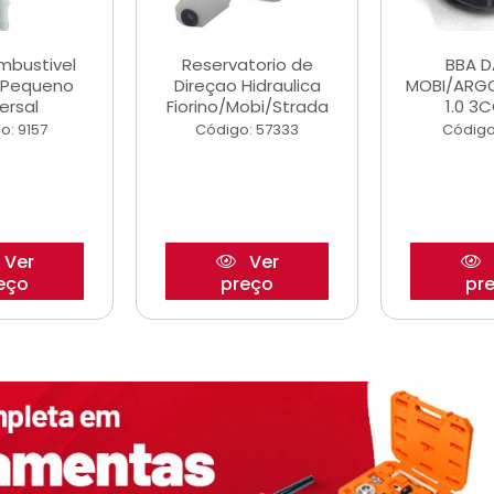
ombustivel
Reservatorio de
BBA 
o Pequeno
Direçao Hidraulica
MOBI/ARG
ersal
Fiorino/Mobi/Strada
1.0 3C
o: 9157
Código: 57333
Código
Ver
Ver
eço
preço
pr