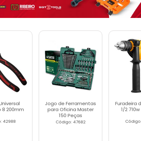
Universal
Jogo de Ferramentas
Furadeira 
o 8 200mm
para Oficina Master
1/2 710w
150 Peças
: 42988
Código
Código: 47682