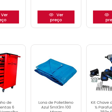
Ver
Ver
eço
preço
pr
nho de
Lona de Polietileno
Kit Chave 
entas 6
Azul 5mX3m 100
½ Parafu
 Vermelho
Micras
350n 