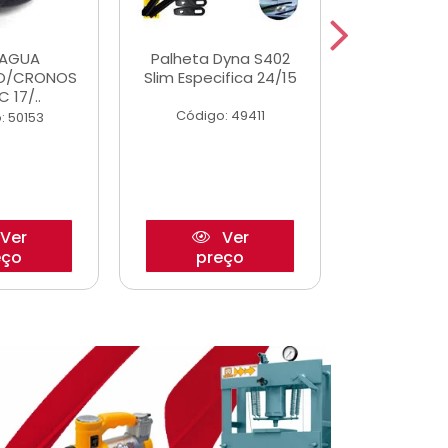
DAGUA
Palheta Dyna S402
Eixo P
O/CRONOS
Slim Especifica 24/15
Trambulad
C 17/..
05/
Código: 49411
: 50153
Código:
Ver
Ver
eço
preço
pre