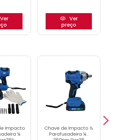
Ver
Ver
eço
preço
pre
de Impacto
Chave de Impacto ½
Jogo de C
sadeira ¼
Parafusadeira ¼ .
Fenda 
Pwr35k
350nm Pwr35
S3800