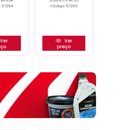
: 57294
Código: 57293
Código:
Ver
Ver
eço
preço
pre