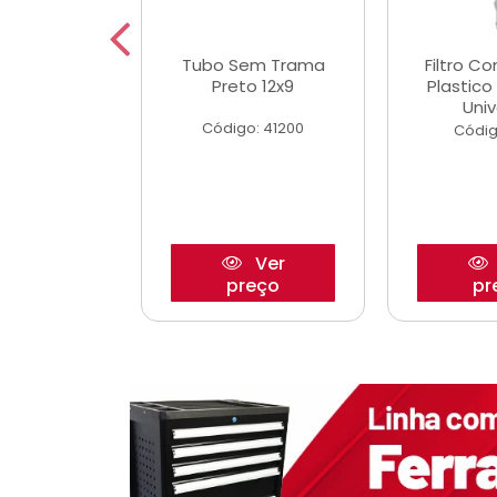
dro Roda
Tubo Sem Trama
Filtro C
,63mm
Preto 12x9
Plastic
o/Strada
Univ
Código: 41200
o: 27880
Códig
Ver
Ver
reço
preço
pr