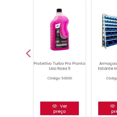
Multimec X3
Protetivo Turbo Pro Pronto
Armaçao
Uso Rosa 1l
Estante M
o: 50273
Código: 53930
Códig
Ver
Ver
reço
preço
pr