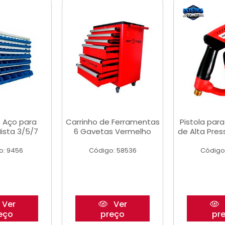
 Aço para
Carrinho de Ferramentas
Pistola par
ista 3/5/7
6 Gavetas Vermelho
de Alta Pre
o: 9456
Código: 58536
Código
Ver
Ver
eço
preço
pr