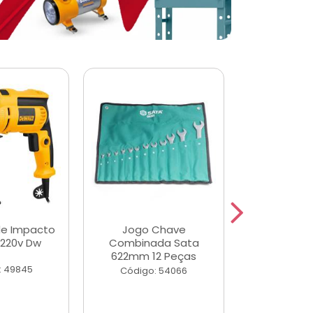
de Impacto
Jogo Chave
Jogo de Ch
 220v Dw
Combinada Sata
Longas e 
622mm 12 Peças
Peças
: 49845
Código: 54066
Código: