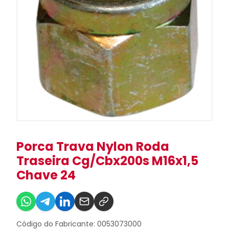
Porca Trava Nylon Roda
Traseira Cg/Cbx200s M16x1,5
Chave 24
Código do Fabricante: 0053073000