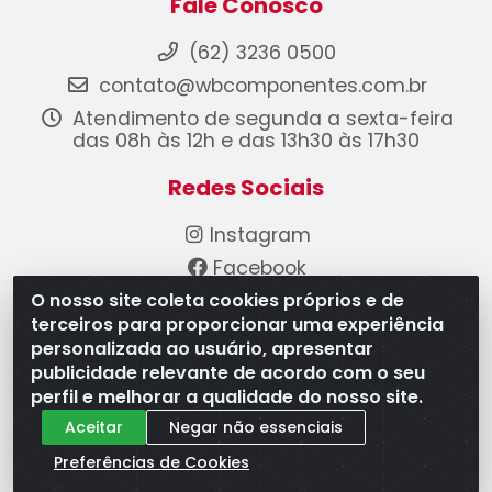
Fale Conosco
(62) 3236 0500
contato@wbcomponentes.com.br
Atendimento de segunda a sexta-feira
das 08h às 12h e das 13h30 às 17h30
Redes Sociais
Instagram
Facebook
O nosso site coleta cookies próprios e de
YouTube
terceiros para proporcionar uma experiência
Linkedin
personalizada ao usuário, apresentar
publicidade relevante de acordo com o seu
Formas de Pagamento
perfil e melhorar a qualidade do nosso site.
Aceitar
Negar não essenciais
Preferências de Cookies