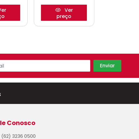
er
Ver
Ve
ço
preço
preço
s
le Conosco
(62) 3236 0500