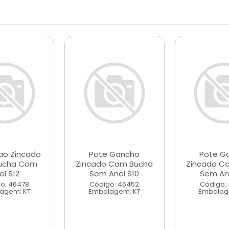
tao Zincado
Pote Gancho
Pote G
ucha Com
Zincado Com Bucha
Zincado C
el S12
Sem Anel S10
Sem Ane
o: 46478
Código: 46452
Código:
agem: KT
Embalagem: KT
Embalag