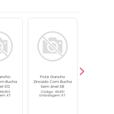
ancho
Pote Gancho
Pote Para
om Bucha
Zincado Com Bucha
Cabeça Cha
l S12
Sem Anel S8
Bucha Com 
4,8x40
 46453
Código: 46451
em: KT
Embalagem: KT
Código: 46
Embalagem