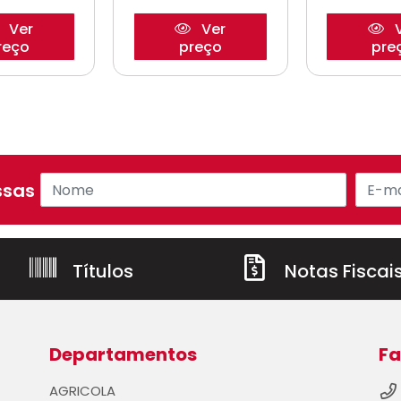
Ver
Ver
V
reço
preço
pre
sas ofertas!
Títulos
Notas Fiscai
Departamentos
Fa
AGRICOLA