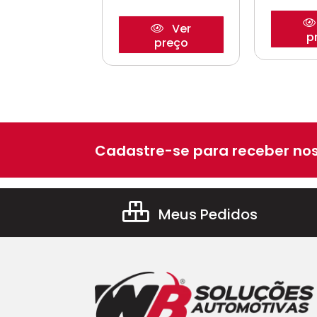
Ver
Ver
p
preço
preço
Cadastre-se para receber nos
Meus Pedidos