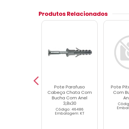
Produtos Relacionados
e Parafuso
Pote Parafuso
Pote Pi
a Chata Com
Cabeça Chata Com
Com B
a Com Anel
Bucha Com Anel
An
4,8x40
3,8x30
Códig
Embal
digo: 46487
Código: 46486
alagem: KT
Embalagem: KT