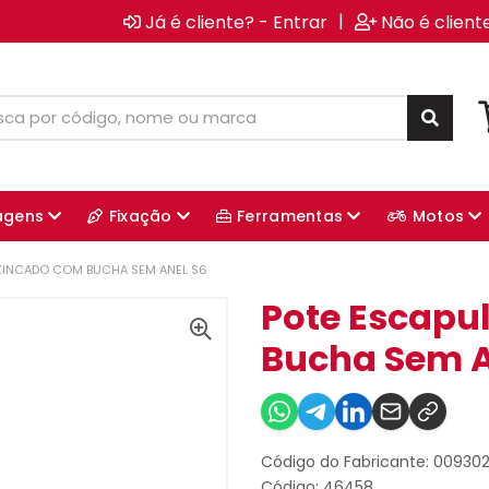
|
Já é cliente? - Entrar
Não é client
agens
Fixação
Ferramentas
Motos
ZINCADO COM BUCHA SEM ANEL S6
Pote Escapu
Bucha Sem A
Código do Fabricante: 00930
Código: 46458