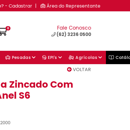
|
e? - Cadastrar
Área do Representante
Fale Conosco
0
(62) 3236 0500
Pesadas
EPI's
Agrícolas
Catál
VOLTAR
la Zincado Com
nel S6
22000