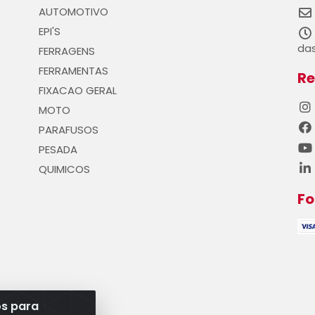
AUTOMOTIVO
EPI'S
das
FERRAGENS
FERRAMENTAS
Re
FIXACAO GERAL
MOTO
PARAFUSOS
PESADA
QUIMICOS
F
os para