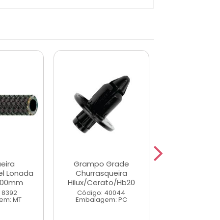
eira
Grampo Grade
Manguei
l Lonada
Churrasqueira
Combustivel 
0,00mm
Hilux/Cerato/Hb20
8,00 X 12,
 8392
Código: 40044
Código: 11
em: MT
Embalagem: PC
Embalagem