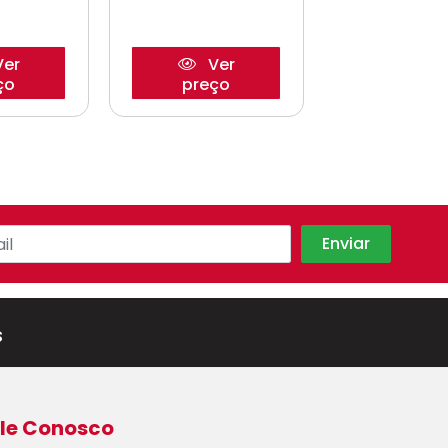
er
Ver
Ve
ço
preço
preço
s
le Conosco