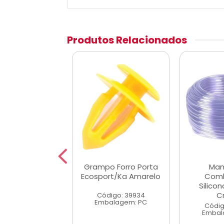
Produtos Relacionados
angueira
Grampo Forro Porta
Man
stivel Lonada
Ecosport/Ka Amarelo
Comb
0 X 12,00mm
Silico
Cr
Código: 39934
digo: 11063
Embalagem: PC
alagem: MT
Códig
Embal