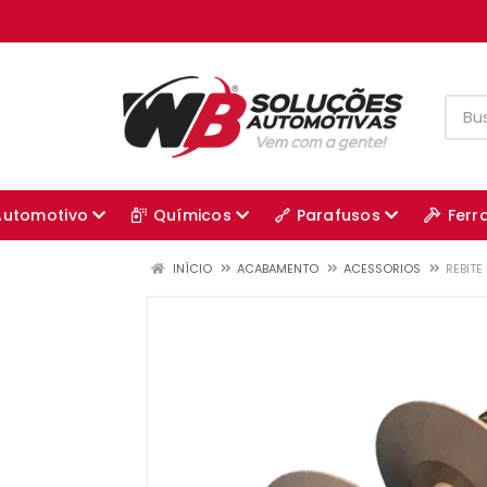
Automotivo
Químicos
Parafusos
Ferr
INÍCIO
ACABAMENTO
ACESSORIOS
REBIT