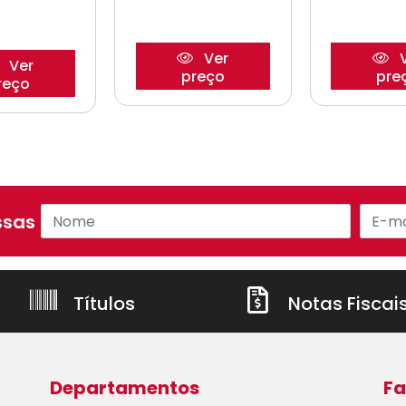
Ver
V
Ver
preço
pre
reço
sas ofertas!
Títulos
Notas Fiscai
Departamentos
Fa