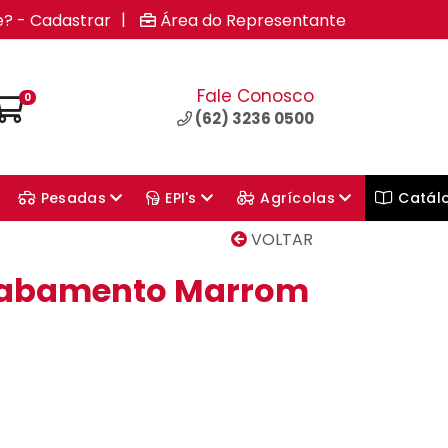
|
e? - Cadastrar
Área do Representante
Fale Conosco
0
(62) 3236 0500
Pesadas
EPI's
Agrícolas
Catál
VOLTAR
Acabamento Marrom