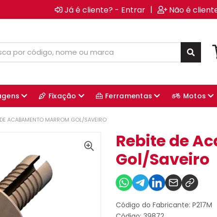
|
Já é cliente? - Entrar
Não é client
agens
Fixação
Ferramentas
Motos
E DE ACABAMENTO MARROM GOL/SAVEIRO
Rebite de 
Gol/Saveiro
Código do Fabricante: P217M
Código: 39872