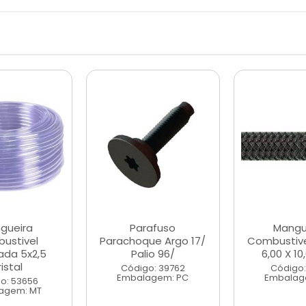
gueira
Parafuso
Mangu
ustivel
Parachoque Argo 17/
Combustive
nada 5x2,5
Palio 96/
6,00 X 1
istal
Código: 39762
Código:
Embalagem: PC
Embalag
o: 53656
agem: MT