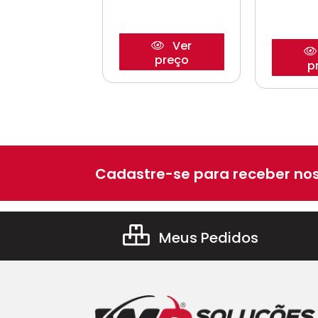
Ver
Ver
preço
preço
p
Cadastre-se para receber nos
Meus Pedidos