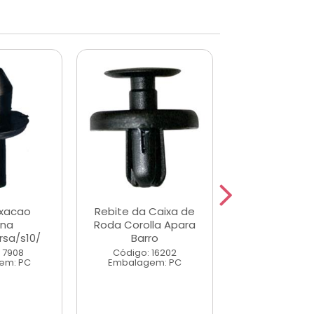
ixacao
Rebite da Caixa de
Grampo Forro 
rna
Roda Corolla Apara
Monza A/C
sa/s10/
Barro
Código: 7
 7908
Código: 16202
Embalagem
em: PC
Embalagem: PC