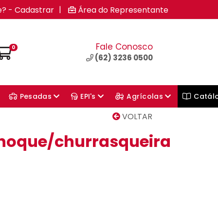
|
e? - Cadastrar
Área do Representante
Fale Conosco
0
(62) 3236 0500
Pesadas
EPI's
Agrícolas
Catál
VOLTAR
hoque/churrasqueira