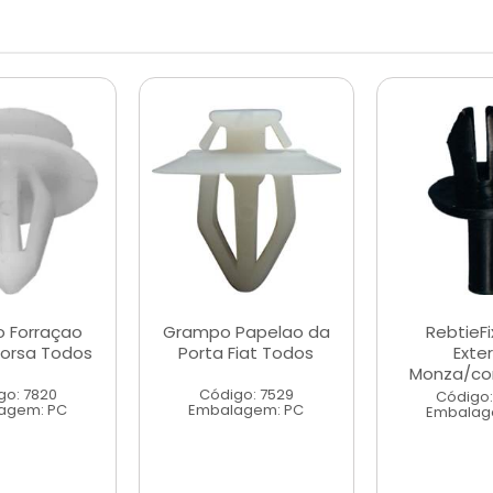
 Forraçao
Grampo Papelao da
RebtieF
Corsa Todos
Porta Fiat Todos
Exte
Monza/cor
go: 7820
Código: 7529
Código:
agem: PC
Embalagem: PC
Embalag