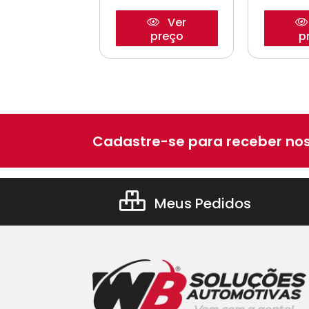
Ver
Ver
preço
preço
p
Cadastre-se para receber nos
Meus Pedidos