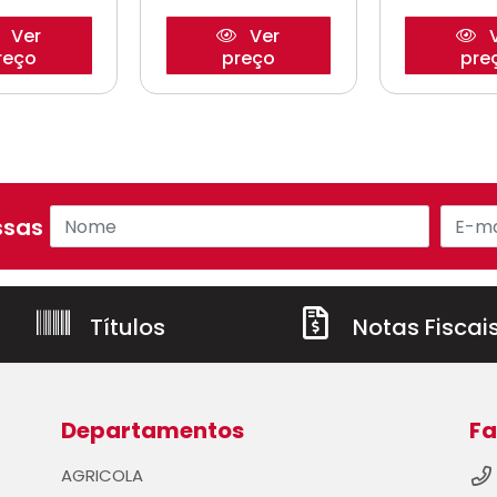
Ver
Ver
V
reço
preço
pre
sas ofertas!
Títulos
Notas Fiscai
Departamentos
Fa
AGRICOLA