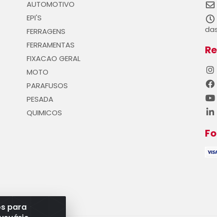
AUTOMOTIVO
EPI'S
das
FERRAGENS
FERRAMENTAS
Re
FIXACAO GERAL
MOTO
PARAFUSOS
PESADA
QUIMICOS
F
os para