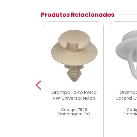
Produtos Relacionados
 Forro Lateral
Grampo Forro Porta
Grampo
za A/C/D20
VW Universal Nylon
Lateral 
digo: 7535
Código: 7526
Códi
alagem: PC
Embalagem: PC
Embal