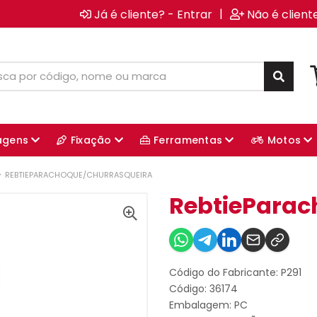
|
Já é cliente? - Entrar
Não é client
agens
Fixação
Ferramentas
Motos
REBTIEPARACHOQUE/CHURRASQUEIRA
RebtieParac
Código do Fabricante: P291
Código: 36174
Embalagem: PC