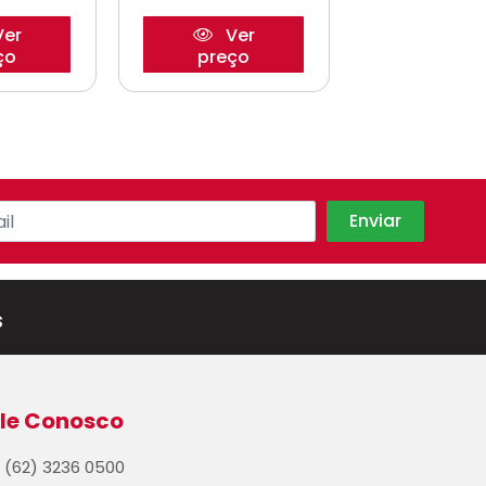
er
Ver
Ve
ço
preço
preço
s
le Conosco
(62) 3236 0500