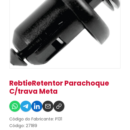
RebtieRetentor Parachoque
C/trava Meta
Código do Fabricante: P131
Código: 27189