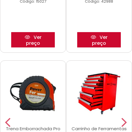
Código: 15027
Código: 42988
Ver
Ver
preço
preço
Trena Emborrachada Pro
Carrinho de Ferramentas