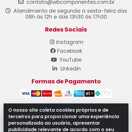
contato@wbcomponentes.com.br
Atendimento de segunda a sexta-feira das
08h às 12h e das 13h30 às 17h30
Redes Sociais
Instagram
Facebook
YouTube
Linkedin
Formas de Pagamento
O nosso site coleta cookies próprios e de
terceiros para proporcionar uma experiência
WB Componentes Automotivos LTDA - CNPJ
personalizada ao usuário, apresentar
08.528.393/0001-12 - Rua do Níquel, 667 - Parque
publicidade relevante de acordo com o seu
Oeste Industrial, Goiânia/GO - CEP 74375-660