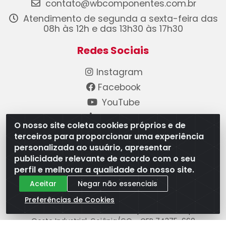
contato@wbcomponentes.com.br
Atendimento de segunda a sexta-feira das
08h às 12h e das 13h30 às 17h30
Redes Sociais
Instagram
Facebook
YouTube
Linkedin
O nosso site coleta cookies próprios e de
terceiros para proporcionar uma experiência
Formas de Pagamento
personalizada ao usuário, apresentar
publicidade relevante de acordo com o seu
perfil e melhorar a qualidade do nosso site.
Aceitar
Negar não essenciais
Preferências de Cookies
WB Componentes Automotivos LTDA - CNPJ
08.528.393/0001-12 - Rua do Níquel, 667 - Parque
Oeste Industrial, Goiânia/GO - CEP 74375-660