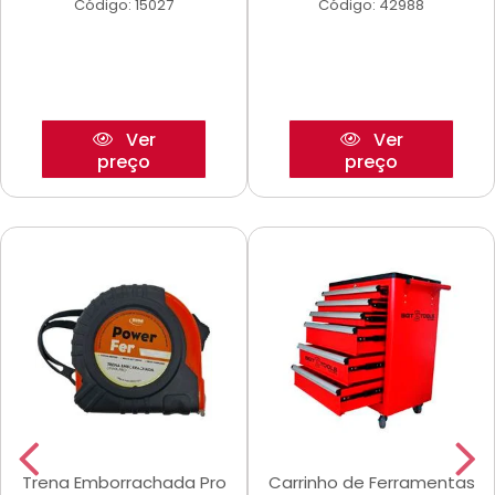
Código: 15027
Código: 42988
Ver
Ver
preço
preço
Trena Emborrachada Pro
Carrinho de Ferramentas