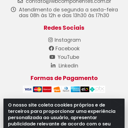
contato@wbcomponentes.com.br
Atendimento de segunda a sexta-feira
das 08h às 12h e das 13h30 às 17h30
Redes Sociais
Instagram
Facebook
YouTube
Linkedin
Formas de Pagamento
O nosso site coleta cookies próprios e de
terceiros para proporcionar uma experiência
WB Componentes Automotivos LTDA - CNPJ
personalizada ao usuário, apresentar
08.528.393/0001-12 - Rua do Níquel, 667 - Parque
publicidade relevante de acordo com o seu
Oeste Industrial, Goiânia/GO - CEP 74375-660