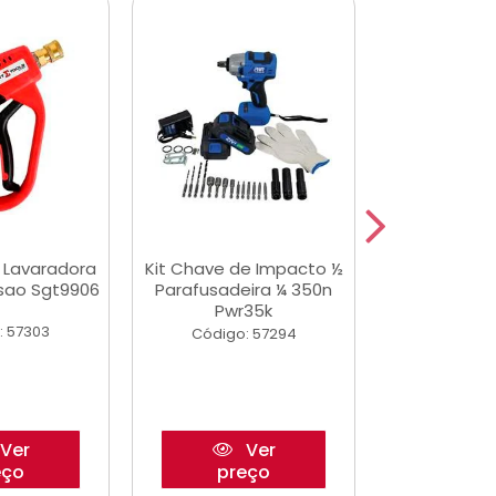
a Lavaradora
Kit Chave de Impacto ½
Jogo De Ferr
ssao Sgt9906
Parafusadeira ¼ 350n
Master 178 
Pwr35k
Ofic
: 57303
Código: 57294
Código:
Ver
Ver
eço
preço
pre