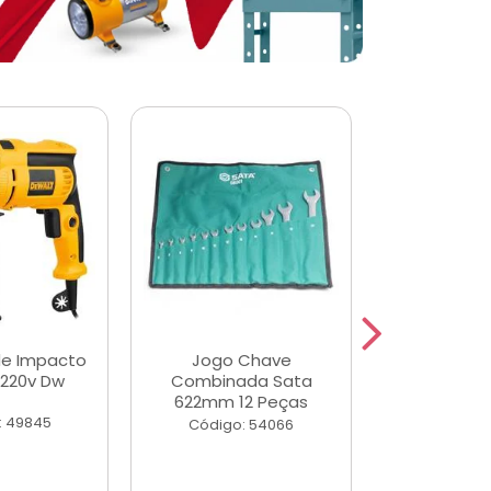
de Impacto
Jogo Chave
Jogo de Ch
 220v Dw
Combinada Sata
Longas e 
622mm 12 Peças
Peças
: 49845
Código: 54066
Código: