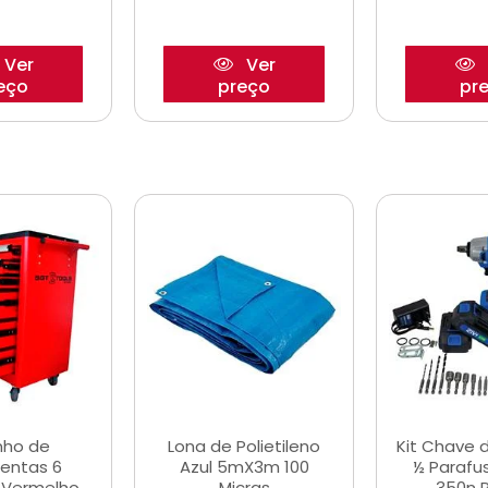
Ver
Ver
eço
preço
pr
nho de
Lona de Polietileno
Kit Chave 
entas 6
Azul 5mX3m 100
½ Parafu
 Vermelho
Micras
350n 