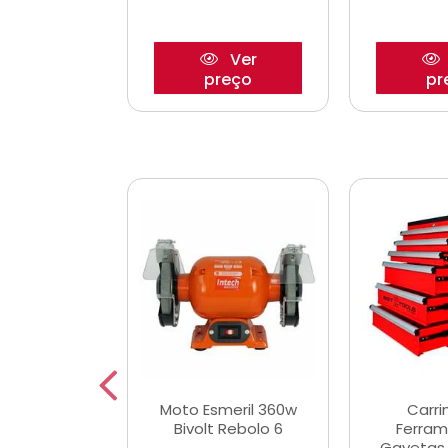
Ver
Ver
reço
preço
pr
e Chaves
Moto Esmeril 360w
Carri
ais Curtas
Bivolt Rebolo 6
Ferram
12mm com 9
Gavetas