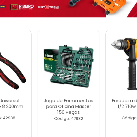
Universal
Jogo de Ferramentas
Furadeira 
o 8 200mm
para Oficina Master
1/2 710w
150 Peças
: 42988
Código
Código: 47682