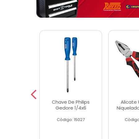
 Magnetica
Chave De Philips
Alicate 
ngular
Gedore 1/4x6
Niquelad
o: 56779
Código: 15027
Código