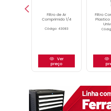
etor iwp176
Filtro de Ar
Filtro C
 1.0 05/
Comprimido 1/4
Plastic
Univ
o: 28425
Código: 43083
Códig
Ver
Ver
reço
preço
pr