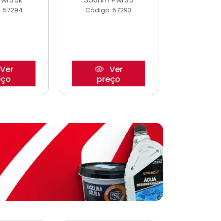
: 57294
Código: 57293
Código:
Ver
Ver
eço
preço
pre