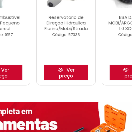
ombustivel
Reservatorio de
BBA 
o Pequeno
Direçao Hidraulica
MOBI/ARG
ersal
Fiorino/Mobi/Strada
1.0 3C
o: 9157
Código: 57333
Código
Ver
Ver
eço
preço
pr