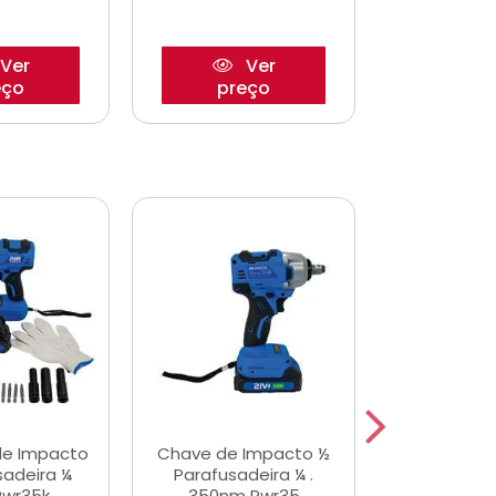
Ver
Ver
eço
preço
pre
de Impacto
Chave de Impacto ½
Jogo de C
sadeira ¼
Parafusadeira ¼ .
Fenda 
Pwr35k
350nm Pwr35
S3800