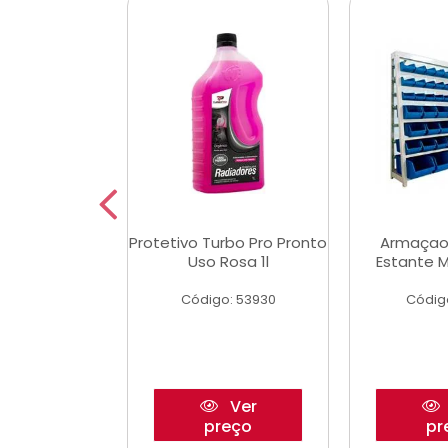
aulico Garrafa
Protetivo Turbo Pro Pronto
Armaçao
 Toneladas
Uso Rosa 1l
Estante M
o: 51655
Código: 53930
Códig
Ver
Ver
reço
preço
pr