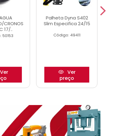
DAGUA
Palheta Dyna S402
Tapete U
O/CRONOS
Slim Especifica 24/15
Adaptad
C 17/..
Mode
Código: 49411
: 50153
Código:
Ver
Ver
eço
preço
pre