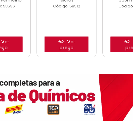
: 58536
Código: 58512
Código
Ver
Ver
eço
preço
pr