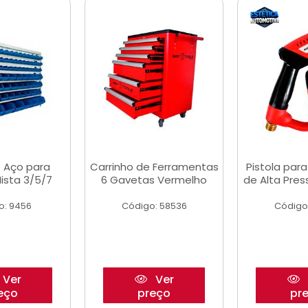
 Aço para
Carrinho de Ferramentas
Pistola par
ista 3/5/7
6 Gavetas Vermelho
de Alta Pre
o: 9456
Código: 58536
Código
Ver
Ver
eço
preço
pr