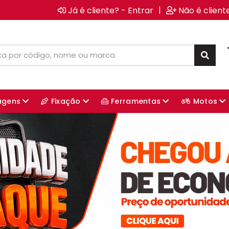
|
Já é cliente? - Entrar
Não é client
agens
Fixação
Ferramentas
Motos