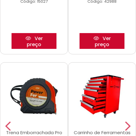
Código: 15027
Código: 42988
Ver
Ver
preço
preço
Trena Emborrachada Pro
Carrinho de Ferramentas