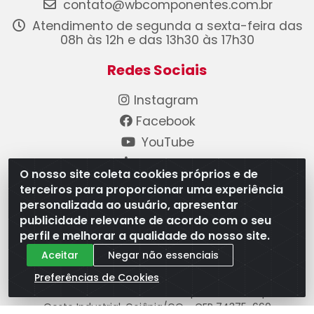
contato@wbcomponentes.com.br
Atendimento de segunda a sexta-feira das
08h às 12h e das 13h30 às 17h30
Redes Sociais
Instagram
Facebook
YouTube
Linkedin
O nosso site coleta cookies próprios e de
terceiros para proporcionar uma experiência
Formas de Pagamento
personalizada ao usuário, apresentar
publicidade relevante de acordo com o seu
perfil e melhorar a qualidade do nosso site.
Aceitar
Negar não essenciais
Preferências de Cookies
WB Componentes Automotivos LTDA - CNPJ
08.528.393/0001-12 - Rua do Níquel, 667 - Parque
Oeste Industrial, Goiânia/GO - CEP 74375-660