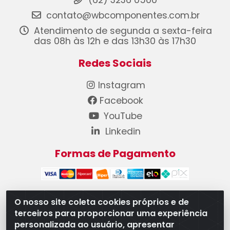
(62) 3236 0500
contato@wbcomponentes.com.br
Atendimento de segunda a sexta-feira
das 08h às 12h e das 13h30 às 17h30
Redes Sociais
Instagram
Facebook
YouTube
Linkedin
Formas de Pagamento
O nosso site coleta cookies próprios e de
terceiros para proporcionar uma experiência
WB Componentes Automotivos LTDA - CNPJ
personalizada ao usuário, apresentar
08.528.393/0001-12 - Rua do Níquel, 667 - Parque