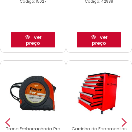
Código: 15027
Código: 42988
Ver
Ver
preço
preço
Trena Emborrachada Pro
Carrinho de Ferramentas