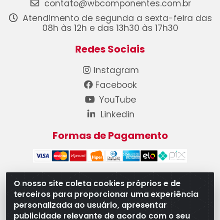
contato@wbcomponentes.com.br
Atendimento de segunda a sexta-feira das
08h às 12h e das 13h30 às 17h30
Redes Sociais
Instagram
Facebook
YouTube
Linkedin
Formas de Pagamento
O nosso site coleta cookies próprios e de
terceiros para proporcionar uma experiência
WB Componentes Automotivos LTDA - CNPJ
personalizada ao usuário, apresentar
08.528.393/0001-12 - Rua do Níquel, 667 - Parque
publicidade relevante de acordo com o seu
Oeste Industrial, Goiânia/GO - CEP 74375-660