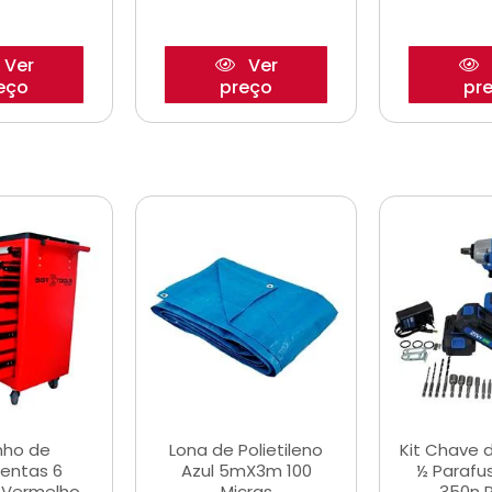
Ver
Ver
eço
preço
pr
nho de
Lona de Polietileno
Kit Chave 
entas 6
Azul 5mX3m 100
½ Parafu
 Vermelho
Micras
350n 