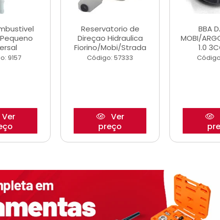
ombustivel
Reservatorio de
BBA 
o Pequeno
Direçao Hidraulica
MOBI/ARG
ersal
Fiorino/Mobi/Strada
1.0 3C
o: 9157
Código: 57333
Código
Ver
Ver
eço
preço
pr