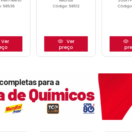
: 58536
Código: 58512
Código
Ver
Ver
eço
preço
pr