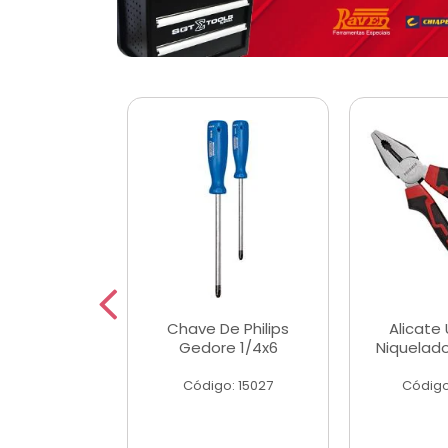
 Magnetica
Chave De Philips
Alicate 
ngular
Gedore 1/4x6
Niquelad
o: 56779
Código: 15027
Código