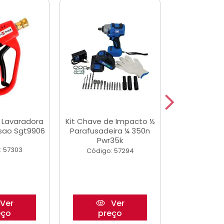
a Lavaradora
Kit Chave de Impacto ½
Adesivo Epox
ssao Sgt9906
Parafusadeira ¼ 350n
Transp.
Pwr35k
: 57303
Código:
Código: 57294
Ver
Ver
eço
preço
pre