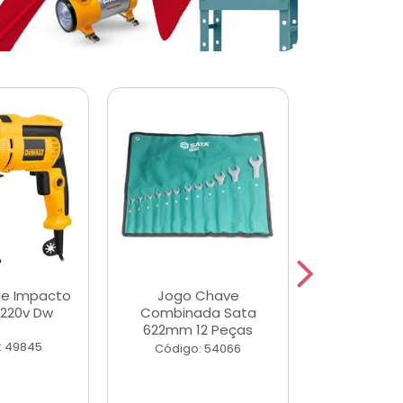
de Impacto
Jogo Chave
Jogo de Ch
 220v Dw
Combinada Sata
Longas e 
622mm 12 Peças
Peças
: 49845
Código: 54066
Código: