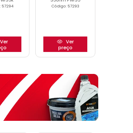
: 57294
Código: 57293
Código:
Ver
Ver
eço
preço
pre