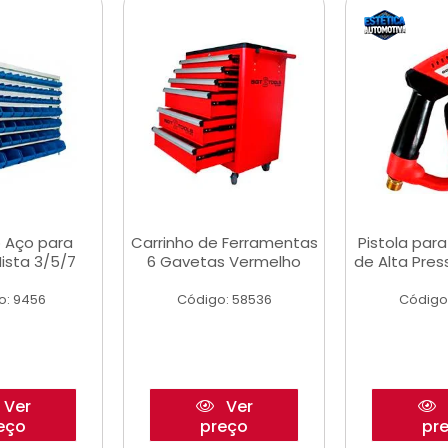
 Aço para
Carrinho de Ferramentas
Pistola par
ista 3/5/7
6 Gavetas Vermelho
de Alta Pre
o: 9456
Código: 58536
Código
Ver
Ver
eço
preço
pr