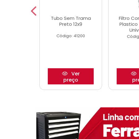
dro Roda
Tubo Sem Trama
Filtro C
,63mm
Preto 12x9
Plastic
o/Strada
Univ
Código: 41200
o: 27880
Códig
Ver
Ver
reço
preço
pr