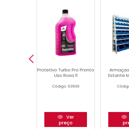
Multimec X3
Protetivo Turbo Pro Pronto
Armaçao
Uso Rosa 1l
Estante M
o: 50273
Código: 53930
Códig
Ver
Ver
reço
preço
pr