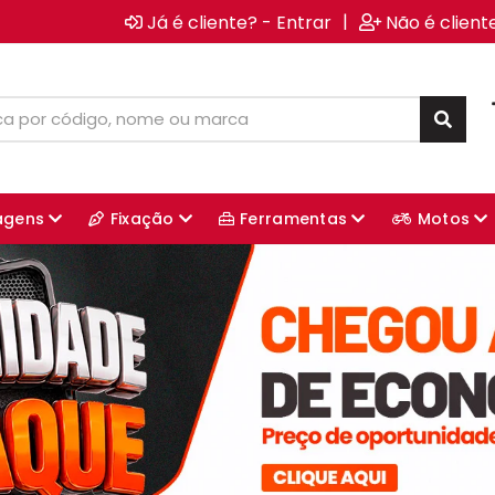
|
Já é cliente? - Entrar
Não é client
agens
Fixação
Ferramentas
Motos