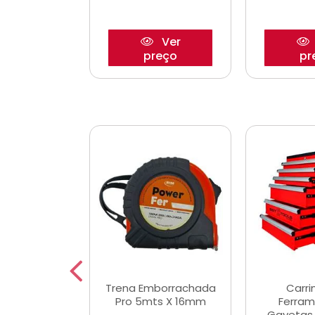
Ver
Ver
reço
preço
pr
De Corte
Trena Emborrachada
Carri
3/64x7/8
Pro 5mts X 16mm
Ferram
0x22,2mm
Gavetas