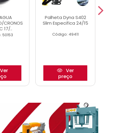
DAGUA
Palheta Dyna S402
Eixo P
O/CRONOS
Slim Especifica 24/15
Trambulad
C 17/..
05/
Código: 49411
: 50153
Código:
Ver
Ver
eço
preço
pre