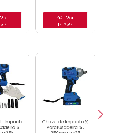
Ver
Ver
eço
preço
pre
de Impacto
Chave de Impacto ½
Jogo de C
sadeira ¼
Parafusadeira ¼ .
Fenda 
Pwr35k
350nm Pwr35
S3800