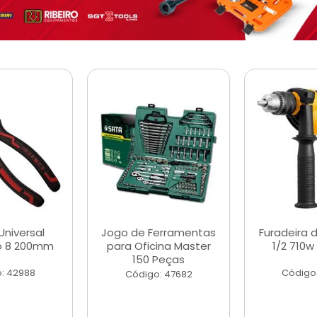
Universal
Jogo de Ferramentas
Furadeira 
o 8 200mm
para Oficina Master
1/2 710w
150 Peças
: 42988
Código
Código: 47682